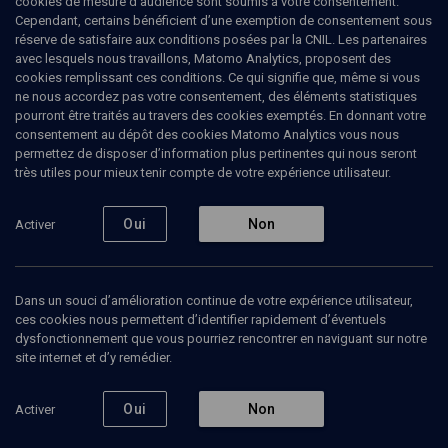
cookies de mesure d’audience sont soumis à votre consentement.
Cependant, certains bénéficient d’une exemption de consentement sous
réserve de satisfaire aux conditions posées par la CNIL. Les partenaires
Tous
avec lesquels nous travaillons, Matomo Analytics, proposent des
1
Vidéos
1
cookies remplissant ces conditions. Ce qui signifie que, même si vous
ne nous accordez pas votre consentement, des éléments statistiques
pourront être traités au travers des cookies exemptés. En donnant votre
consentement au dépôt des cookies Matomo Analytics vous nous
Vidéos
1
permettez de disposer d’information plus pertinentes qui nous seront
très utiles pour mieux tenir compte de votre expérience utilisateur.
Concert à Copernic
Oui
Non
Activer
Dans un souci d’amélioration continue de votre expérience utilisateur,
ces cookies nous permettent d’identifier rapidement d’éventuels
CULTURE
dysfonctionnement que vous pourriez rencontrer en naviguant sur notre
Le Kadich au cœur de la
site internet et d’y remédier.
liturgie
Quintette-À-Cordes-Copernic, Anna Wall, Armand Benhamou, Carine Zarifian, Charles-Z. Bornstein, Delphine Benhamou, Frédéric Benichou, Itaï Daniel, Mareike Schellenberger, Martine Bailly, Nicole Wiener, Philippe Eyquem, Pierre Vaello, Stephen Berkowitz, Tania Kazandjieva, Thomas Marfarlane
Regarder
Oui
Non
Activer