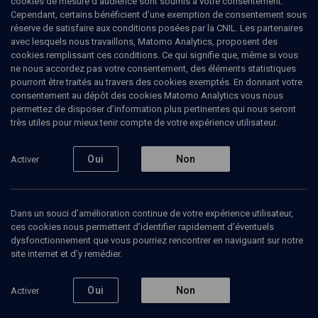
cookies de mesure d’audience sont soumis à votre consentement.
Cependant, certains bénéficient d’une exemption de consentement sous
réserve de satisfaire aux conditions posées par la CNIL. Les partenaires
avec lesquels nous travaillons, Matomo Analytics, proposent des
cookies remplissant ces conditions. Ce qui signifie que, même si vous
ne nous accordez pas votre consentement, des éléments statistiques
pourront être traités au travers des cookies exemptés. En donnant votre
consentement au dépôt des cookies Matomo Analytics vous nous
permettez de disposer d’information plus pertinentes qui nous seront
Abonnez-vous à notre newsletter
très utiles pour mieux tenir compte de votre expérience utilisateur.
Oui
Non
Activer
Envoyer
Dans un souci d’amélioration continue de votre expérience utilisateur,
ces cookies nous permettent d’identifier rapidement d’éventuels
dysfonctionnement que vous pourriez rencontrer en naviguant sur notre
site internet et d’y remédier.
Nos Chaines
Qui sommes-nous ?
Oui
Non
Activer
Société
La rédaction