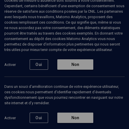
cookies de mesure d’audience sont soumis à votre consentement.
Cependant, certains bénéficient d’une exemption de consentement sous
réserve de satisfaire aux conditions posées par la CNIL. Les partenaires
Ajouter
Partager
J’aime
avec lesquels nous travaillons, Matomo Analytics, proposent des
cookies remplissant ces conditions. Ce qui signifie que, même si vous
ne nous accordez pas votre consentement, des éléments statistiques
Tous
1
Vidéos
1
pourront être traités au travers des cookies exemptés. En donnant votre
consentement au dépôt des cookies Matomo Analytics vous nous
permettez de disposer d’information plus pertinentes qui nous seront
très utiles pour mieux tenir compte de votre expérience utilisateur.
Vidéos
1
Oui
Non
Activer
Démocratie
et
religion
(3/9)
Dans un souci d’amélioration continue de votre expérience utilisateur,
ces cookies nous permettent d’identifier rapidement d’éventuels
dysfonctionnement que vous pourriez rencontrer en naviguant sur notre
site internet et d’y remédier.
POLITIQUE
Face à l'intégrisme, le
Oui
Non
Activer
combat des femmes
Delphine Horvilleur, Fiammetta Venner, Haviva Pedaya, Nadia El-Fani, Pascal Bruckner, Tamar Rotem, Yara Mashoor