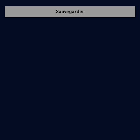
Regarder
Sauvegarder
Abonnez-vous à notre newsletter
Envoyer
Nos Chaines
Qui sommes-nous ?
Société
La rédaction
Histoire
Nos soutiens
Culture
Politique de protection des
données personnelles