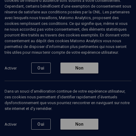
cookies de mesure d’audience sont soumis à votre consentement.
Cependant, certains bénéficient d’une exemption de consentement sous
réserve de satisfaire aux conditions posées par la CNIL. Les partenaires
avec lesquels nous travaillons, Matomo Analytics, proposent des
cookies remplissant ces conditions. Ce qui signifie que, même si vous
ne nous accordez pas votre consentement, des éléments statistiques
pourront être traités au travers des cookies exemptés. En donnant votre
consentement au dépôt des cookies Matomo Analytics vous nous
permettez de disposer d’information plus pertinentes qui nous seront
Abonnez-vous à notre newsletter
très utiles pour mieux tenir compte de votre expérience utilisateur.
Oui
Non
Activer
Envoyer
Dans un souci d’amélioration continue de votre expérience utilisateur,
ces cookies nous permettent d’identifier rapidement d’éventuels
dysfonctionnement que vous pourriez rencontrer en naviguant sur notre
site internet et d’y remédier.
Nos Chaines
Qui sommes-nous ?
Oui
Non
Activer
Société
La rédaction