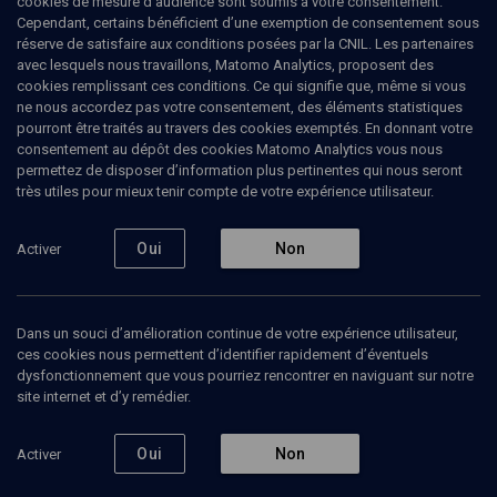
cookies de mesure d’audience sont soumis à votre consentement.
1983), Sylvia Marouani aide à des jeunes femmes de 18 à 30 ans à
Cependant, certains bénéficient d’une exemption de consentement sous
préparer leur avenir et leur intégration dans le pays sur le plan
réserve de satisfaire aux conditions posées par la CNIL. Les partenaires
spirituel et pratique.Elle enseigne également dans différents
avec lesquels nous travaillons, Matomo Analytics, proposent des
établissements ainsi que dans des cycles de conférences portant
cookies remplissant ces conditions. Ce qui signifie que, même si vous
sur l’Éducation. (Mise à jour: septembre 2010)
ne nous accordez pas votre consentement, des éléments statistiques
pourront être traités au travers des cookies exemptés. En donnant votre
consentement au dépôt des cookies Matomo Analytics vous nous
permettez de disposer d’information plus pertinentes qui nous seront
très utiles pour mieux tenir compte de votre expérience utilisateur.
Ajouter
Partager
J’aime
Oui
Non
Activer
Tous
6
Vidéos
6
Dans un souci d’amélioration continue de votre expérience utilisateur,
ces cookies nous permettent d’identifier rapidement d’éventuels
Vidéos
6
dysfonctionnement que vous pourriez rencontrer en naviguant sur notre
site internet et d’y remédier.
Aux frontières de
La marche
L'inau
Canaan - n° 38
vers la
michka
Oui
Non
Activer
terre
promise -
n° 30