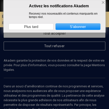
Activez les notifications Akadem
Faire un don
Recevez nos nouveautés et contenus marquants en
Envie d'encore plus d'AKADEM ?
Découvrez les
temps réel.
avantages d'un compte !
Plus tard
S’abonner
Tout accepter
Tout refuser
Akadem garantie la protection de vos données et le respect de votre vie
privée. Pour plus d’information, vous pouvez consulter la page Mentions
légales.
SYLVIA MAROUANI
enseignante du judaïsme
Dans un souci d’amélioration continue de nos programmes et services,
nous analysons nos audiences afin de vous proposer une expérience
utilisateur et des programmes de qualité. La pertinence de cette analyse
Sylvia Marouani enseigne le judaïsme. Elle est également directrice
nécessite la plus grande adhésion de nos utilisateurs afin de nous
du programme francophone de Midreshet Harova à Jérusalem à
permettre de disposer de résultats représentatifs. Par principe, les
partir de la rentrée 2011-2012. Depuis son installation en Israël (en