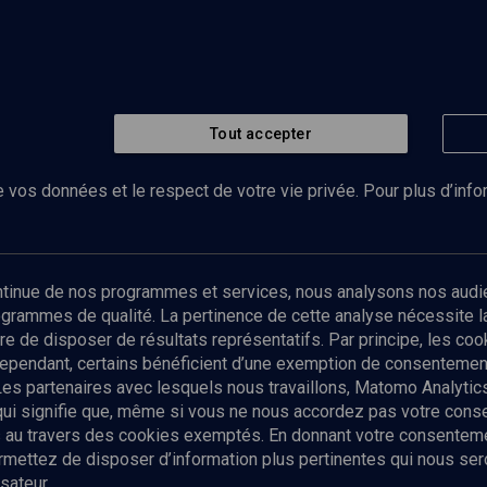
Tout accepter
 vos données et le respect de votre vie privée. Pour plus d’inf
Abonnez-vous à notre newsletter
ontinue de nos programmes et services, nous analysons nos audi
rogrammes de qualité. La pertinence de cette analyse nécessite 
Envoyer
tre de disposer de résultats représentatifs. Par principe, les c
ependant, certains bénéficient d’une exemption de consentement
Les partenaires avec lesquels nous travaillons, Matomo Analyti
 qui signifie que, même si vous ne nous accordez pas votre con
tés au travers des cookies exemptés. En donnant votre consente
ettez de disposer d’information plus pertinentes qui nous seron
sateur.
es
Qui sommes-nous ?