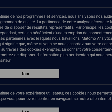
Abonnez-vous à notre newsletter
ontinue de nos programmes et services, nous analysons nos audi
rogrammes de qualité. La pertinence de cette analyse nécessite 
Envoyer
tre de disposer de résultats représentatifs. Par principe, les c
ependant, certains bénéficient d’une exemption de consentement
Les partenaires avec lesquels nous travaillons, Matomo Analyti
 qui signifie que, même si vous ne nous accordez pas votre con
tés au travers des cookies exemptés. En donnant votre consente
ettez de disposer d’information plus pertinentes qui nous seron
sateur.
es
Qui sommes-nous ?
La rédaction
Nos soutiens
Non
Politique de protection des do
personnelles
Mentions légales
tinue de votre expérience utilisateur, ces cookies nous permette
Contact
e vous pourriez rencontrer en naviguant sur notre site internet 
Newsletter