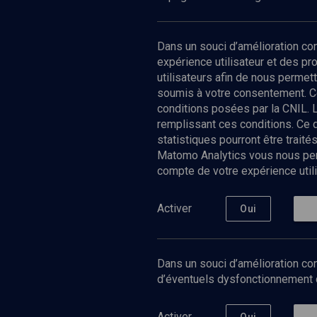
Dans un souci d’amélioration c
expérience utilisateur et des p
utilisateurs afin de nous permet
soumis à votre consentement. C
conditions posées par la CNIL. 
remplissant ces conditions. Ce
statistiques pourront être trai
Matomo Analytics vous nous perm
compte de votre expérience utili
Nos Chain
Société
Histoire
Activer
Oui
Culture
Limoud
Université
Dans un souci d’amélioration con
Podcast
d’éventuels dysfonctionnement qu
Activer