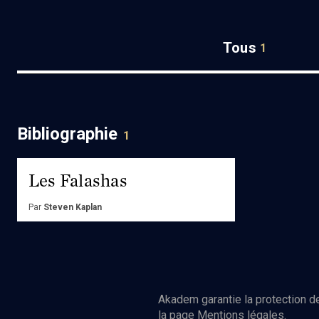
Tous
1
Bibliographie
1
Les Falashas
Par
Steven Kaplan
Ed.
Brepols
Acheter
Akadem garantie la protection de
la page Mentions légales.