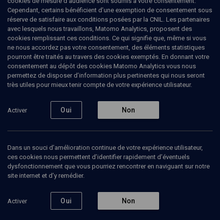
cookies de mesure d’audience sont soumis à votre consentement.
Cependant, certains bénéficient d’une exemption de consentement sous
réserve de satisfaire aux conditions posées par la CNIL. Les partenaires
avec lesquels nous travaillons, Matomo Analytics, proposent des
cookies remplissant ces conditions. Ce qui signifie que, même si vous
ne nous accordez pas votre consentement, des éléments statistiques
pourront être traités au travers des cookies exemptés. En donnant votre
consentement au dépôt des cookies Matomo Analytics vous nous
permettez de disposer d’information plus pertinentes qui nous seront
Abonnez-vous à notre newsletter
très utiles pour mieux tenir compte de votre expérience utilisateur.
Oui
Non
Activer
Envoyer
Dans un souci d’amélioration continue de votre expérience utilisateur,
ces cookies nous permettent d’identifier rapidement d’éventuels
dysfonctionnement que vous pourriez rencontrer en naviguant sur notre
site internet et d’y remédier.
Nos Chaines
Qui sommes-nous ?
Oui
Non
Activer
Société
La rédaction