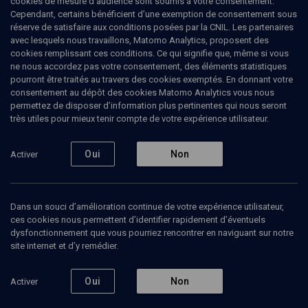
cookies de mesure d’audience sont soumis à votre consentement.
Paris 4 - Sorbonne (Mondes anciens et médiévaux). Ses axes de
Cependant, certains bénéficient d’une exemption de consentement sous
recherche sont: : les discours et représentations religieuses au
réserve de satisfaire aux conditions posées par la CNIL. Les partenaires
Levant au premier millénaire avant notre ère, le prophétisme
avec lesquels nous travaillons, Matomo Analytics, proposent des
ancien, les traditions sapientiales. Elle donne des cours d'hébreu
cookies remplissant ces conditions. Ce qui signifie que, même si vous
biblique (deux niveaux) à l'École normale supérieure de la rue
ne nous accordez pas votre consentement, des éléments statistiques
d'Ulm.
pourront être traités au travers des cookies exemptés. En donnant votre
consentement au dépôt des cookies Matomo Analytics vous nous
permettez de disposer d’information plus pertinentes qui nous seront
très utiles pour mieux tenir compte de votre expérience utilisateur.
Ajouter
Partager
J’aime
Oui
Non
Activer
Tous
8
Vidéos
1
Bibliographie
7
Dans un souci d’amélioration continue de votre expérience utilisateur,
ces cookies nous permettent d’identifier rapidement d’éventuels
dysfonctionnement que vous pourriez rencontrer en naviguant sur notre
Vidéos
1
site internet et d’y remédier.
Traduire le sacré (1/2)
Oui
Non
Activer