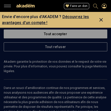
Faire un don
Envie d'encore plus d'AKADEM ?
Découvrez les
avantages d'un compte !
Tout accepter
Tout refuser
Akadem garantie la protection de vos données et le respect de votre vie
privée. Pour plus d’information, vous pouvez consulter la page Mentions
légales.
STÉPHANIE ANTHONIOZ
historienne et bibliste
Dans un souci d’amélioration continue de nos programmes et services,
nous analysons nos audiences afin de vous proposer une expérience
utilisateur et des programmes de qualité. La pertinence de cette analyse
Stéphanie Anthonioz est historienne et bibliste. Elle est également
nécessite la plus grande adhésion de nos utilisateurs afin de nous
membre statutaire de l’UMR 8167 Orient et Méditerranée, « Mondes
permettre de disposer de résultats représentatifs. Par principe, les
sémitiques » et directrice de recherche associée à l'Université