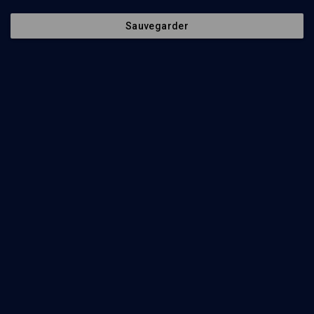
Regarder
Sauvegarder
Abonnez-vous à notre newsletter
Envoyer
Nos Chaines
Qui sommes-nous ?
Société
La rédaction
Histoire
Nos soutiens
Culture
Politique de protection des
données personnelles