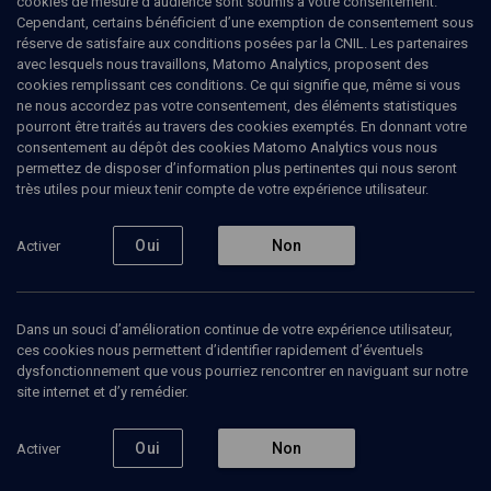
cookies de mesure d’audience sont soumis à votre consentement.
Cependant, certains bénéficient d’une exemption de consentement sous
réserve de satisfaire aux conditions posées par la CNIL. Les partenaires
Ajouter
Partager
J’aime
avec lesquels nous travaillons, Matomo Analytics, proposent des
cookies remplissant ces conditions. Ce qui signifie que, même si vous
ne nous accordez pas votre consentement, des éléments statistiques
Tous
1
Vidéos
1
pourront être traités au travers des cookies exemptés. En donnant votre
consentement au dépôt des cookies Matomo Analytics vous nous
permettez de disposer d’information plus pertinentes qui nous seront
très utiles pour mieux tenir compte de votre expérience utilisateur.
Vidéos
1
Oui
Non
Activer
La Russie
dans tous ses
excès
Dans un souci d’amélioration continue de votre expérience utilisateur,
ces cookies nous permettent d’identifier rapidement d’éventuels
dysfonctionnement que vous pourriez rencontrer en naviguant sur notre
site internet et d’y remédier.
CULTURE
Isaac Babel: un oeil, une
Oui
Non
Activer
plume
Hélène Henry, Norbert Czarny, Pierre Pachet, Sophie Benech