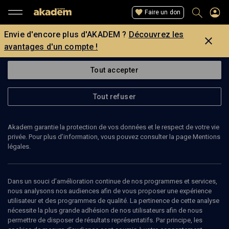
Faire un don
Envie d'encore plus d'AKADEM ?
Découvrez les
avantages d'un compte !
Tout accepter
Tout refuser
Akadem garantie la protection de vos données et le respect de votre vie
privée. Pour plus d’information, vous pouvez consulter la page Mentions
légales.
SHMUEL WYGODA
philosophe
Dans un souci d’amélioration continue de nos programmes et services,
nous analysons nos audiences afin de vous proposer une expérience
utilisateur et des programmes de qualité. La pertinence de cette analyse
Shmuel Wygoda est directeur du département de philosophie juive
nécessite la plus grande adhésion de nos utilisateurs afin de nous
au Herzog collège et enseignant à l’Université Hébraïque de
permettre de disposer de résultats représentatifs. Par principe, les
Jérusalem. Il est spécialiste de la pensée juive d'Emmanuel