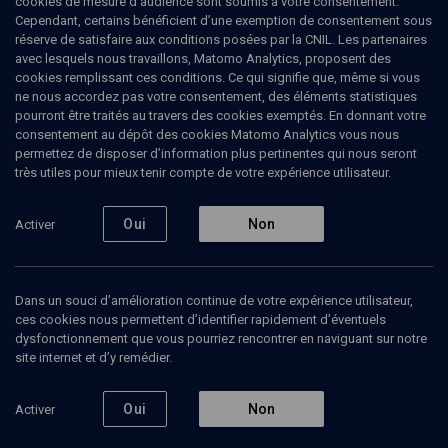
cookies de mesure d’audience sont soumis à votre consentement.
Lévinas. Pour son travail dans l'enseignement et la pédagogie, il a
Cependant, certains bénéficient d’une exemption de consentement sous
reçu le prix Tenoudji.
réserve de satisfaire aux conditions posées par la CNIL. Les partenaires
avec lesquels nous travaillons, Matomo Analytics, proposent des
cookies remplissant ces conditions. Ce qui signifie que, même si vous
ne nous accordez pas votre consentement, des éléments statistiques
pourront être traités au travers des cookies exemptés. En donnant votre
Ajouter
Partager
J’aime
consentement au dépôt des cookies Matomo Analytics vous nous
permettez de disposer d’information plus pertinentes qui nous seront
très utiles pour mieux tenir compte de votre expérience utilisateur.
Tous
19
Vidéos
19
Oui
Non
Activer
Vidéos
19
Dans un souci d’amélioration continue de votre expérience utilisateur,
ces cookies nous permettent d’identifier rapidement d’éventuels
Le modèle
La pensée juive
La par
dysfonctionnement que vous pourriez rencontrer en naviguant sur notre
classique de la
et la Bible (2/2)
l'épre
tradition (3/4)
judaïs
site internet et d’y remédier.
Oui
Non
Activer
PHILOSOPHIE
PHILOSOPHIE
Qu'est-ce qu'un Etat juif ?
Face au présent