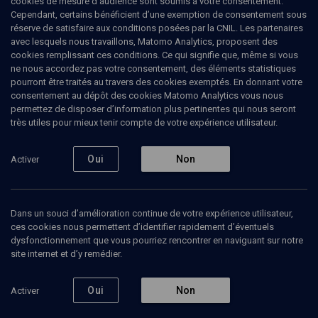
cookies de mesure d’audience sont soumis à votre consentement.
@Kirtzono la dissonance complexe des femmes orthodoxes et
Cependant, certains bénéficient d’une exemption de consentement sous
féministes, aspirant à trouver l’équilibre entre foi et féminisme.
réserve de satisfaire aux conditions posées par la CNIL. Les partenaires
Shira est membre du collectif Kol-Elles qui milite pour l’étude
avec lesquels nous travaillons, Matomo Analytics, proposent des
des femmes juives.
cookies remplissant ces conditions. Ce qui signifie que, même si vous
ne nous accordez pas votre consentement, des éléments statistiques
pourront être traités au travers des cookies exemptés. En donnant votre
consentement au dépôt des cookies Matomo Analytics vous nous
permettez de disposer d’information plus pertinentes qui nous seront
Ajouter
Partager
J’aime
très utiles pour mieux tenir compte de votre expérience utilisateur.
Tous
7
Vidéos
6
Articles
1
Oui
Non
Activer
Dans un souci d’amélioration continue de votre expérience utilisateur,
Vidéos
6
ces cookies nous permettent d’identifier rapidement d’éventuels
dysfonctionnement que vous pourriez rencontrer en naviguant sur notre
site internet et d’y remédier.
L'inéxorable
Les Hébreux sur
La mal
Rédemption
les aires
l'anti
d'autoroute
Oui
Non
Activer
PARACHA