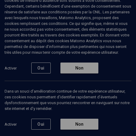
cookies de mesure d’audience sont soumis à votre consentement.
Cependant, certains bénéficient d’une exemption de consentement sous
réserve de satisfaire aux conditions posées par la CNIL. Les partenaires
avec lesquels nous travaillons, Matomo Analytics, proposent des
cookies remplissant ces conditions. Ce qui signifie que, même si vous
ne nous accordez pas votre consentement, des éléments statistiques
pourront être traités au travers des cookies exemptés. En donnant votre
consentement au dépôt des cookies Matomo Analytics vous nous
permettez de disposer d’information plus pertinentes qui nous seront
Abonnez-vous à notre newsletter
très utiles pour mieux tenir compte de votre expérience utilisateur.
Oui
Non
Activer
Envoyer
Dans un souci d’amélioration continue de votre expérience utilisateur,
ces cookies nous permettent d’identifier rapidement d’éventuels
dysfonctionnement que vous pourriez rencontrer en naviguant sur notre
site internet et d’y remédier.
Nos Chaines
Qui sommes-nous ?
Oui
Non
Activer
Société
La rédaction