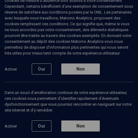
cookies de mesure d’audience sont soumis à votre consentement.
Cependant, certains bénéficient d’une exemption de consentement sous
réserve de satisfaire aux conditions posées par la CNIL. Les partenaires
avec lesquels nous travaillons, Matomo Analytics, proposent des
cookies remplissant ces conditions. Ce qui signifie que, même si vous
ne nous accordez pas votre consentement, des éléments statistiques
pourront être traités au travers des cookies exemptés. En donnant votre
consentement au dépôt des cookies Matomo Analytics vous nous
permettez de disposer d’information plus pertinentes qui nous seront
Abonnez-vous à notre newsletter
très utiles pour mieux tenir compte de votre expérience utilisateur.
Oui
Non
Activer
Envoyer
Dans un souci d’amélioration continue de votre expérience utilisateur,
ces cookies nous permettent d’identifier rapidement d’éventuels
dysfonctionnement que vous pourriez rencontrer en naviguant sur notre
site internet et d’y remédier.
Nos Chaines
Qui sommes-nous ?
Oui
Non
Activer
Société
La rédaction