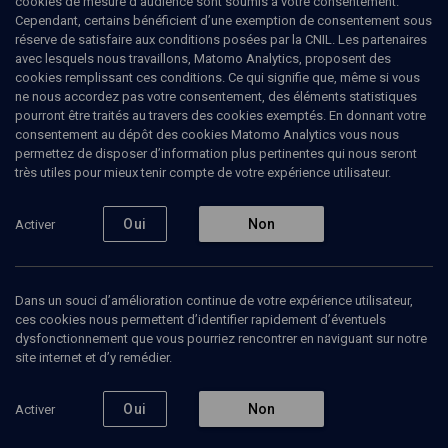
cookies de mesure d’audience sont soumis à votre consentement.
Cependant, certains bénéficient d’une exemption de consentement sous
réserve de satisfaire aux conditions posées par la CNIL. Les partenaires
avec lesquels nous travaillons, Matomo Analytics, proposent des
cookies remplissant ces conditions. Ce qui signifie que, même si vous
ne nous accordez pas votre consentement, des éléments statistiques
pourront être traités au travers des cookies exemptés. En donnant votre
consentement au dépôt des cookies Matomo Analytics vous nous
permettez de disposer d’information plus pertinentes qui nous seront
très utiles pour mieux tenir compte de votre expérience utilisateur.
Abonnez-vous à notre newsletter
Oui
Non
Activer
Envoyer
Dans un souci d’amélioration continue de votre expérience utilisateur,
ces cookies nous permettent d’identifier rapidement d’éventuels
dysfonctionnement que vous pourriez rencontrer en naviguant sur notre
site internet et d’y remédier.
Nos Chaines
Qui sommes-nous ?
Oui
Non
Activer
Société
La rédaction