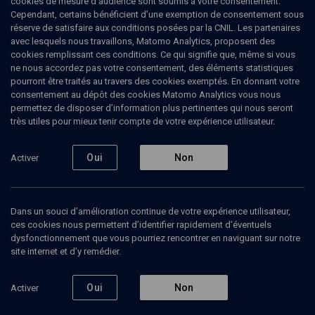
cookies de mesure d’audience sont soumis à votre consentement.
ans. À 21 ans, elle intègre l'Orchestre National de France comme
Cependant, certains bénéficient d’une exemption de consentement sous
violon solo. Elle a collaboré avec de grands chefs tels que Kurt
réserve de satisfaire aux conditions posées par la CNIL. Les partenaires
Masur, Bernard Haitink ou encore Riccardo Muti.
avec lesquels nous travaillons, Matomo Analytics, proposent des
cookies remplissant ces conditions. Ce qui signifie que, même si vous
ne nous accordez pas votre consentement, des éléments statistiques
pourront être traités au travers des cookies exemptés. En donnant votre
consentement au dépôt des cookies Matomo Analytics vous nous
Ajouter
Partager
J’aime
permettez de disposer d’information plus pertinentes qui nous seront
très utiles pour mieux tenir compte de votre expérience utilisateur.
Tous
4
Vidéos
1
Bibliographie
3
Oui
Non
Activer
Vidéos
1
Dans un souci d’amélioration continue de votre expérience utilisateur,
ces cookies nous permettent d’identifier rapidement d’éventuels
dysfonctionnement que vous pourriez rencontrer en naviguant sur notre
De Tchaïkovski
site internet et d’y remédier.
aux chansons
yiddish
Oui
Non
Activer
CULTURE