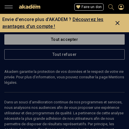
Faire un don
Envie d'encore plus d'AKADEM ?
Découvrez les
avantages d'un compte !
Tout accepter
Tout refuser
Akadem garantie la protection de vos données et le respect de votre vie
privée. Pour plus d’information, vous pouvez consulter la page Mentions
légales.
SARAH NEMTANU
violoniste
Dans un souci d’amélioration continue de nos programmes et services,
nous analysons nos audiences afin de vous proposer une expérience
utilisateur et des programmes de qualité. La pertinence de cette analyse
Sarah Nemtanu est une violoniste franco-roumaine née en 1981 à
nécessite la plus grande adhésion de nos utilisateurs afin de nous
Bordeaux. Elle est issue d'une famille de musiciens, son père est le
permettre de disposer de résultats représentatifs. Par principe, les
violoniste Vladimir Nemtanu et l'initie au violon dès l'âge de 4