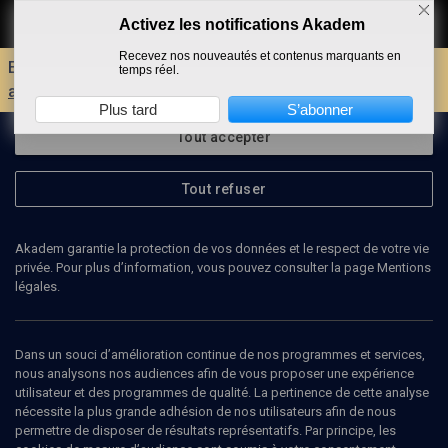
Activez les notifications Akadem
Faire un don
Recevez nos nouveautés et contenus marquants en
Envie d'encore plus d'AKADEM ?
Découvrez les
temps réel.
avantages d'un compte !
Plus tard
S’abonner
Tout accepter
Tout refuser
Akadem garantie la protection de vos données et le respect de votre vie
privée. Pour plus d’information, vous pouvez consulter la page Mentions
légales.
SARA LAZARUS
chanteuse
Dans un souci d’amélioration continue de nos programmes et services,
nous analysons nos audiences afin de vous proposer une expérience
utilisateur et des programmes de qualité. La pertinence de cette analyse
Sara Lazarus intègre l’American Youth Jazz Band comme
nécessite la plus grande adhésion de nos utilisateurs afin de nous
saxophoniste ténor et chanteuse, et fait avec ce groupe une
permettre de disposer de résultats représentatifs. Par principe, les
tournée européenne qui se termine au Festival de Jazz de