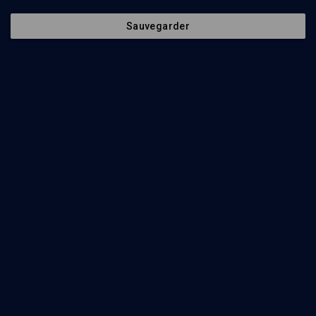
Ajouter
Partager
J’aime
Sauvegarder
Tous
3
Vidéos
1
Bibliographie
2
Vidéos
1
Festival
Jazz'n'klezmer
2012 - n° 3
CULTURE
Franck Amsallem Quartet
Franck Amsallem, Sara Lazarus, Stéphane Belmondo
Regarder