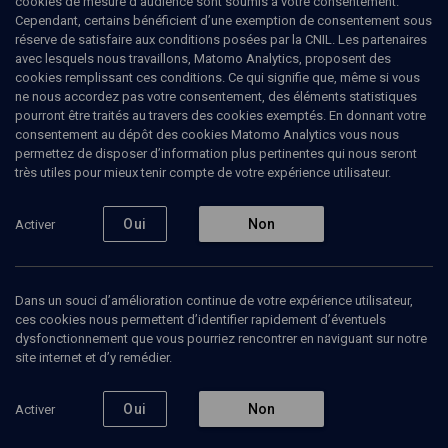
cookies de mesure d’audience sont soumis à votre consentement.
Montreux en 1980. Elle poursuit ses études en littérature anglaise à
Cependant, certains bénéficient d’une exemption de consentement sous
Harvard et rentre dans l'orchestre de jazz de l'université. Illinois
réserve de satisfaire aux conditions posées par la CNIL. Les partenaires
Jacquet, qu'elle rencontre alors, l'encourage dans la voie du chant
avec lesquels nous travaillons, Matomo Analytics, proposent des
et lui propose de se joindre à sa formation comme chanteuse.
cookies remplissant ces conditions. Ce qui signifie que, même si vous
Down Beat, l'un des principaux magazines américains consacrés
ne nous accordez pas votre consentement, des éléments statistiques
au jazz, la sacre "Meilleure soliste en jazz vocal". Après ses
pourront être traités au travers des cookies exemptés. En donnant votre
études, Sara Lazarus s'installe en France, et participe à de
consentement au dépôt des cookies Matomo Analytics vous nous
nombreux festivals européens: Jazz in Marciac, Crest Jazz Vocal,
permettez de disposer d’information plus pertinentes qui nous seront
festival de Montlouis-sur-Loire, Braga Jazz, et le JVC Jazz Festival
très utiles pour mieux tenir compte de votre expérience utilisateur.
Paris. En 1994, elle remporte le premier prix du concours
international Thelonious Monk, dont le jury compte Jon Hendricks,
Shirley Horn, Cleo Laine, Abbey Lincoln, Dianne Reeves et Jimmy
Oui
Non
Activer
Scott. À l'occasion de la remise des prix, Sara Lazarus participe à
une jam session avec Herbie Hancock, Ron Carter, Grady Tate,
Kenny Burrell, Jimmy Heath et Clark Terry. En novembre 2000, elle
participe au projet de Patrice Caratini et son Jazz Ensemble, centré
Dans un souci d’amélioration continue de votre expérience utilisateur,
sur la musique de Cole Porter, et à son disque Anything Goes. En
ces cookies nous permettent d’identifier rapidement d’éventuels
mars 2005, l'accueil enthousiaste de la critique comme du public
dysfonctionnement que vous pourriez rencontrer en naviguant sur notre
pour son disque Give me the simple life établissent sa réputation,
site internet et d’y remédier.
qu'elle confirme lors de tournées en France et dans le reste de
l'Europe, notamment dans les grands festivals de jazz.
Oui
Non
Activer