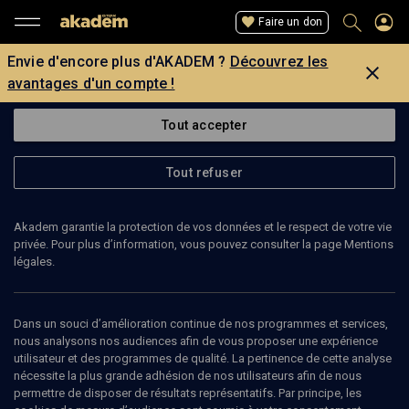
Faire un don
Envie d'encore plus d'AKADEM ?
Découvrez les
avantages d'un compte !
Tout accepter
Tout refuser
Akadem garantie la protection de vos données et le respect de votre vie
privée. Pour plus d’information, vous pouvez consulter la page Mentions
légales.
SAMUEL SANDLER
parent de victimes de l'attentat d'Ozar Hatorah
Dans un souci d’amélioration continue de nos programmes et services,
nous analysons nos audiences afin de vous proposer une expérience
utilisateur et des programmes de qualité. La pertinence de cette analyse
Samuel Sandler est né en 1946. Il est ingénieur aéronautique à la
nécessite la plus grande adhésion de nos utilisateurs afin de nous
retraite et ancien président du Consistoire de Versailles. Il est le
permettre de disposer de résultats représentatifs. Par principe, les
père de Jonathan Sandler et grand-père de Gabriel et Arié Sandler,