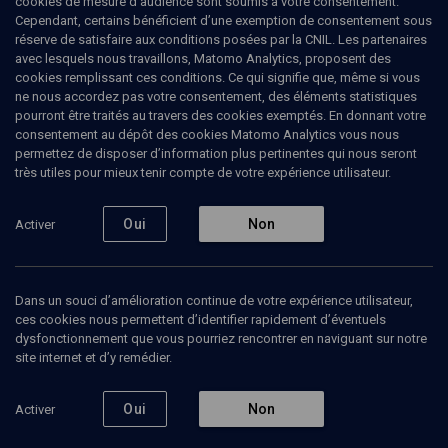
cookies de mesure d’audience sont soumis à votre consentement.
assassinés avec Myriam Monsonego par Mohamed Merah le 19
Cependant, certains bénéficient d’une exemption de consentement sous
mars 2012.
réserve de satisfaire aux conditions posées par la CNIL. Les partenaires
avec lesquels nous travaillons, Matomo Analytics, proposent des
cookies remplissant ces conditions. Ce qui signifie que, même si vous
ne nous accordez pas votre consentement, des éléments statistiques
pourront être traités au travers des cookies exemptés. En donnant votre
Ajouter
Partager
J’aime
consentement au dépôt des cookies Matomo Analytics vous nous
permettez de disposer d’information plus pertinentes qui nous seront
très utiles pour mieux tenir compte de votre expérience utilisateur.
Tous
4
Vidéos
3
Bibliographie
1
Oui
Non
Activer
Vidéos
3
Dans un souci d’amélioration continue de votre expérience utilisateur,
ces cookies nous permettent d’identifier rapidement d’éventuels
Hommage
Les Juifs de France
Souvie
dysfonctionnement que vous pourriez rencontrer en naviguant sur notre
aux
traumatisés
nos e
victimes
site internet et d’y remédier.
des
attentats
de
Oui
Non
Activer
Toulouse
POLITIQUE
POLITIQUE
et de
L'antisémitisme est
10 ans après Ozar Hatorah