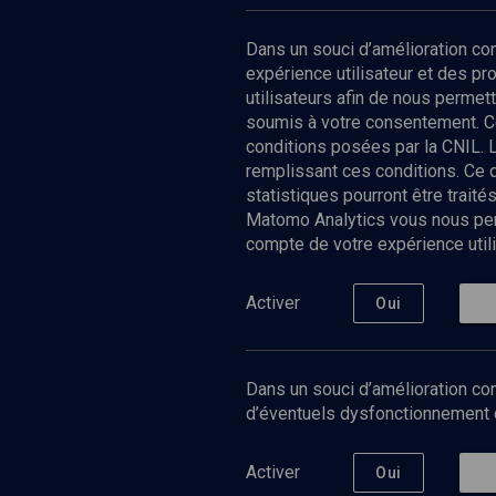
Dans un souci d’amélioration c
expérience utilisateur et des p
Tous
utilisateurs afin de nous permet
3
soumis à votre consentement. C
conditions posées par la CNIL. 
remplissant ces conditions. Ce
statistiques pourront être trai
Matomo Analytics vous nous perm
Vidéos
2
compte de votre expérience utili
Minorités et formes impériales au XIXème
Communauté
Activer
Oui
siècle (2/4)
Dans un souci d’amélioration con
d’éventuels dysfonctionnement qu
Activer
Oui