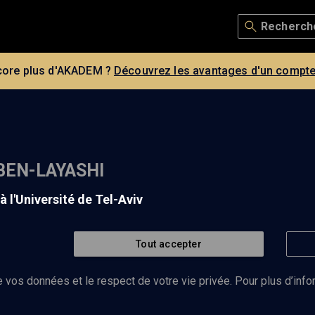
core plus d'AKADEM ?
Découvrez les avantages d'un compte
BEN-LAYASHI
 à l'Université de Tel-Aviv
Tout accepter
ayashi est chercheur en histoire à l'Université de Tel-Av
e for Middle Eastern and African Studies. (Mise à jour:
 vos données et le respect de votre vie privée. Pour plus d’inf