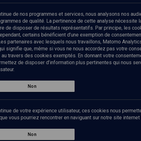
ontinue de nos programmes et services, nous analysons nos audi
rogrammes de qualité. La pertinence de cette analyse nécessite 
Vidéos
tre de disposer de résultats représentatifs. Par principe, les c
2
ependant, certains bénéficient d’une exemption de consentement
Les partenaires avec lesquels nous travaillons, Matomo Analyti
 qui signifie que, même si vous ne nous accordez pas votre con
tés au travers des cookies exemptés. En donnant votre consente
ettez de disposer d’information plus pertinentes qui nous seron
sateur.
s du Maghreb (4/)
Non
tinue de votre expérience utilisateur, ces cookies nous permette
e vous pourriez rencontrer en naviguant sur notre site internet 
Non