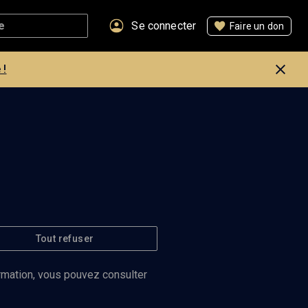
Se connecter
Faire un don
 !
Tout refuser
iv.Il est rattaché au Moshe
 novembre 2008)
ormation, vous pouvez consulter