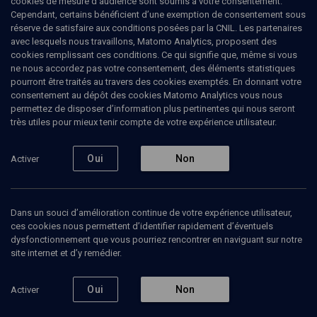
cookies de mesure d’audience sont soumis à votre consentement.
quitter l’Irak pour cause d’activité clandestine au parti communiste,
Cependant, certains bénéficient d’une exemption de consentement sous
il s’exile en Iran à l’âge de 21 ans. En 1949, il émigre en Israël et
réserve de satisfaire aux conditions posées par la CNIL. Les partenaires
s’installe dans un premier temps à Jaffa, ville judéoarabe, puis à
avec lesquels nous travaillons, Matomo Analytics, proposent des
Haïfa. Sami Michaël est diplômé en psychologie et en littérature
cookies remplissant ces conditions. Ce qui signifie que, même si vous
arabe à l’Université de Haïfa. Après ses études, il publie son
ne nous accordez pas votre consentement, des éléments statistiques
premier roman, Equal and More Equal, primé en Israël et en
pourront être traités au travers des cookies exemptés. En donnant votre
Allemagne. Vient ensuite Une trompette dans le Wadi, l’histoire
consentement au dépôt des cookies Matomo Analytics vous nous
d’une jeune Palestinienne chrétienne qui vit dans le Wadi, quartier
permettez de disposer d’information plus pertinentes qui nous seront
arabe de Haïfa, et fait vivre sa famille qui a tout perdu en 1948. Elle
très utiles pour mieux tenir compte de votre expérience utilisateur.
rencontre son nouveau voisin, jeune musicien juif russe dont la
trompette mélancolique résonne dans le Wadi. Toute la tragédie
des origines du conflit israélo-palestinien est condensée dans ce
Oui
Non
Activer
roman subtil. (Mise à jour: mars 2008)
Dans un souci d’amélioration continue de votre expérience utilisateur,
ces cookies nous permettent d’identifier rapidement d’éventuels
Ajouter
Partager
J’aime
dysfonctionnement que vous pourriez rencontrer en naviguant sur notre
site internet et d’y remédier.
Tous
1
Vidéos
1
Oui
Non
Activer