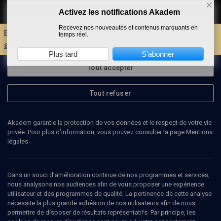
Activez les notifications Akadem
Faire un don
Recevez nos nouveautés et contenus marquants en
Envie d'encore plus d'AKADEM ?
Découvrez les
temps réel.
avantages d'un compte !
Plus tard
S’abonner
Tout accepter
Tout refuser
Akadem garantie la protection de vos données et le respect de votre vie
privée. Pour plus d’information, vous pouvez consulter la page Mentions
légales.
SAMI MICHAËL
écrivain
Dans un souci d’amélioration continue de nos programmes et services,
nous analysons nos audiences afin de vous proposer une expérience
utilisateur et des programmes de qualité. La pertinence de cette analyse
Sami Michaël est un écrivain né en 1926 à Bagdad (Irak). Il grandit
nécessite la plus grande adhésion de nos utilisateurs afin de nous
dans un environnement où cohabitent pacifiquement juifs, arabes
permettre de disposer de résultats représentatifs. Par principe, les
et chrétiens. Contraint par un mandat d’arrêt lancé contre lui de