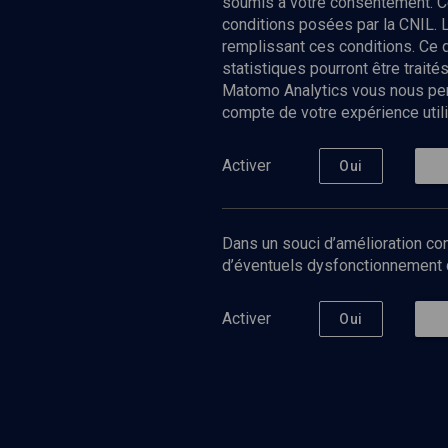
soumis à votre consentement. C
conditions posées par la CNIL. 
remplissant ces conditions. Ce
statistiques pourront être trai
Matomo Analytics vous nous perm
compte de votre expérience utili
Nos Chain
Société
Histoire
Activer
Oui
Culture
Limoud
Université
Dans un souci d’amélioration con
Podcast
d’éventuels dysfonctionnement qu
Activer
Oui
©
2026
Akadem.org - Tous droits réservés.