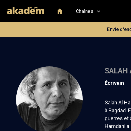
Chaînes
Envie d'en
SALAH 
écrivain
Salah Al Ha
à Bagdad. E
guerres et à
Hamdani a c