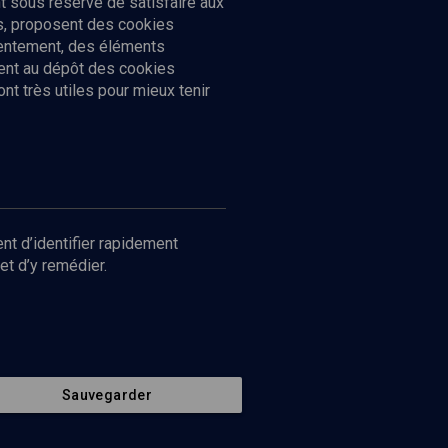
 sous réserve de satisfaire aux
cs, proposent des cookies
sentement, des éléments
ment au dépôt des cookies
t très utiles pour mieux tenir
Suivez-nous
nnées
nt d’identifier rapidement
et d’y remédier.
Sauvegarder
Retour en haut de page