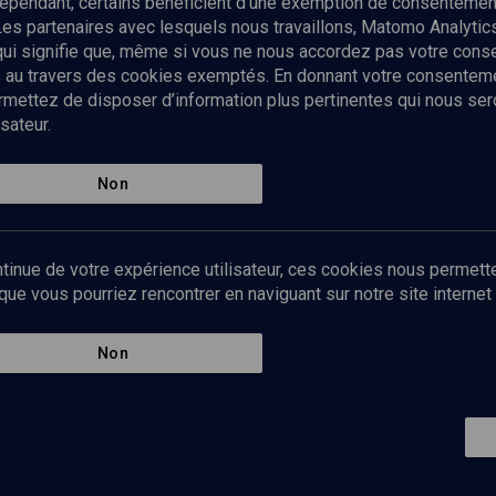
ependant, certains bénéficient d’une exemption de consentement
Les partenaires avec lesquels nous travaillons, Matomo Analyti
 qui signifie que, même si vous ne nous accordez pas votre con
tés au travers des cookies exemptés. En donnant votre consente
ettez de disposer d’information plus pertinentes qui nous seron
sateur.
es
Qui sommes-nous ?
La rédaction
Nos soutiens
Non
Politique de protection des do
personnelles
Mentions légales
tinue de votre expérience utilisateur, ces cookies nous permette
Contact
e vous pourriez rencontrer en naviguant sur notre site internet 
Newsletter
Non