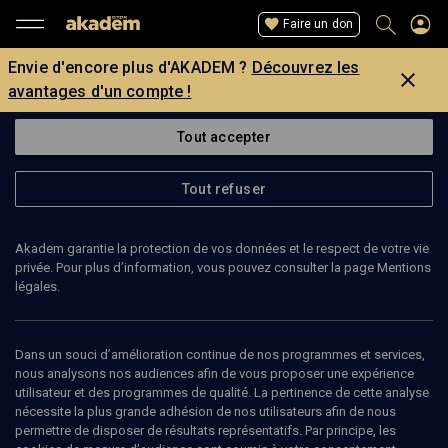
Faire un don
Envie d'encore plus d'AKADEM ?
Découvrez les
avantages d'un compte !
Tout accepter
Tout refuser
Akadem garantie la protection de vos données et le respect de votre vie
privée. Pour plus d’information, vous pouvez consulter la page Mentions
légales.
SACHA MANDELCWAJG
docteur en philosophie
Dans un souci d’amélioration continue de nos programmes et services,
nous analysons nos audiences afin de vous proposer une expérience
utilisateur et des programmes de qualité. La pertinence de cette analyse
Sacha Mandelcwajg est docteur en sciences de l’information et de
nécessite la plus grande adhésion de nos utilisateurs afin de nous
la communication, enseignant en philosophie et théorie de la
permettre de disposer de résultats représentatifs. Par principe, les
communication dans les écoles de travail social. Il a publié des