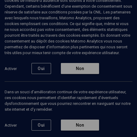
cookies de mesure d’audience sont soumis à votre consentement.
articles en philosophie, Judaïsme et éthique de l’action sociale.
Cependant, certains bénéficient d’une exemption de consentement sous
réserve de satisfaire aux conditions posées par la CNIL. Les partenaires
avec lesquels nous travaillons, Matomo Analytics, proposent des
cookies remplissant ces conditions. Ce qui signifie que, même si vous
ne nous accordez pas votre consentement, des éléments statistiques
Ajouter
Partager
J’aime
pourront être traités au travers des cookies exemptés. En donnant votre
consentement au dépôt des cookies Matomo Analytics vous nous
permettez de disposer d’information plus pertinentes qui nous seront
Tous
3
Vidéos
2
Bibliographie
1
très utiles pour mieux tenir compte de votre expérience utilisateur.
Oui
Non
Activer
Vidéos
2
Dans un souci d’amélioration continue de votre expérience utilisateur,
Pour une éthique
Ethique de
ces cookies nous permettent d’identifier rapidement d’éventuels
de l'action sociale
l’action sociale -
(3/4)
Cours N°6/12
dysfonctionnement que vous pourriez rencontrer en naviguant sur notre
site internet et d’y remédier.
Oui
Non
Activer
POLITIQUE
VIE JUIVE