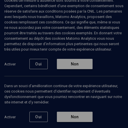
cookies de mesure d’audience sont soumis à votre consentement.
Cependant, certains bénéficient d’une exemption de consentement sous
réserve de satisfaire aux conditions posées par la CNIL. Les partenaires
avec lesquels nous travaillons, Matomo Analytics, proposent des
cookies remplissant ces conditions. Ce qui signifie que, même si vous
ne nous accordez pas votre consentement, des éléments statistiques
pourront être traités au travers des cookies exemptés. En donnant votre
consentement au dépôt des cookies Matomo Analytics vous nous
permettez de disposer d’information plus pertinentes qui nous seront
Abonnez-vous à notre newsletter
très utiles pour mieux tenir compte de votre expérience utilisateur.
Oui
Non
Activer
Envoyer
Dans un souci d’amélioration continue de votre expérience utilisateur,
ces cookies nous permettent d’identifier rapidement d’éventuels
dysfonctionnement que vous pourriez rencontrer en naviguant sur notre
site internet et d’y remédier.
Nos Chaines
Qui sommes-nous ?
Oui
Non
Activer
Société
La rédaction