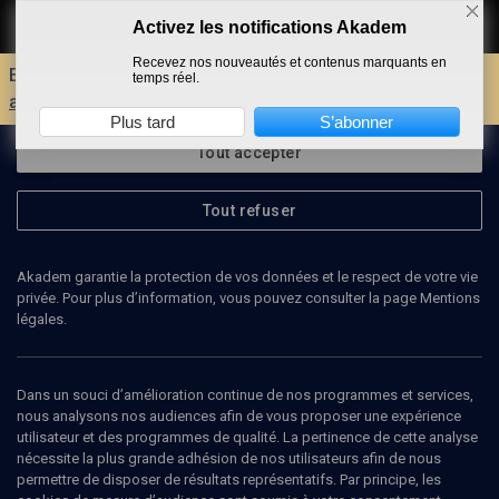
Activez les notifications Akadem
Faire un don
Recevez nos nouveautés et contenus marquants en
Envie d'encore plus d'AKADEM ?
Découvrez les
temps réel.
avantages d'un compte !
Plus tard
S’abonner
Tout accepter
Tout refuser
Akadem garantie la protection de vos données et le respect de votre vie
privée. Pour plus d’information, vous pouvez consulter la page Mentions
légales.
SABRINA INOWLOCKI
Dans un souci d’amélioration continue de nos programmes et services,
nous analysons nos audiences afin de vous proposer une expérience
utilisateur et des programmes de qualité. La pertinence de cette analyse
nécessite la plus grande adhésion de nos utilisateurs afin de nous
Ajouter
Partager
J’aime
permettre de disposer de résultats représentatifs. Par principe, les