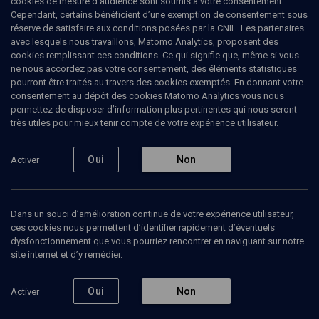
cookies de mesure d’audience sont soumis à votre consentement.
Cependant, certains bénéficient d’une exemption de consentement sous
réserve de satisfaire aux conditions posées par la CNIL. Les partenaires
avec lesquels nous travaillons, Matomo Analytics, proposent des
Ajouter
Partager
J’aime
cookies remplissant ces conditions. Ce qui signifie que, même si vous
ne nous accordez pas votre consentement, des éléments statistiques
pourront être traités au travers des cookies exemptés. En donnant votre
Tous
6
Vidéos
6
consentement au dépôt des cookies Matomo Analytics vous nous
permettez de disposer d’information plus pertinentes qui nous seront
très utiles pour mieux tenir compte de votre expérience utilisateur.
Vidéos
6
Oui
Non
Activer
Les fêtes de Tichri
Place des femmes,
(/1)
(1/4)
études, divorce...
(1/2)
Dans un souci d’amélioration continue de votre expérience utilisateur,
ces cookies nous permettent d’identifier rapidement d’éventuels
dysfonctionnement que vous pourriez rencontrer en naviguant sur notre
site internet et d’y remédier.
LIMOUD
VIE JUIVE
LIMOUD
Oui
Non
Activer
Le temps juif: un
Ecoute sa voix
Quand l
renouveau permanent.
étudient
Ada Sadoun, Elisabeth Steiner, Emmanuel Bloch, Evelyn Askolovitch, Evelyne Berdugo, Janine Elkouby, Rachel Cohen, Rosine Cohen, Simone Rodan-Benzaquen