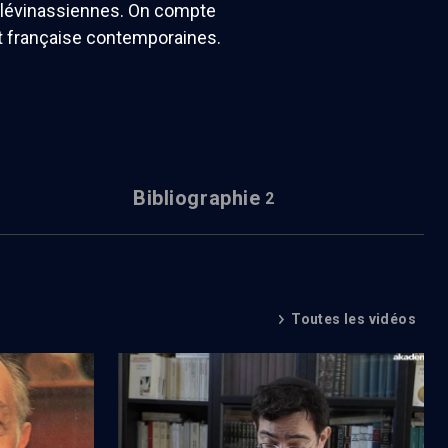
s lévinassiennes. On compte
et française contemporaines.
Bibliographie
2
Toutes les vidéos
bonheur
L'idolâtrie dans le texte de la Torah