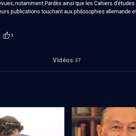
revues, notamment Pardès ainsi que les Cahiers d'étude
eurs publications touchant aux philosophies allemande 
1
Vidéos
37
stice sociale'' - Cours
Colloque André Neher : le dur 
d'être juif