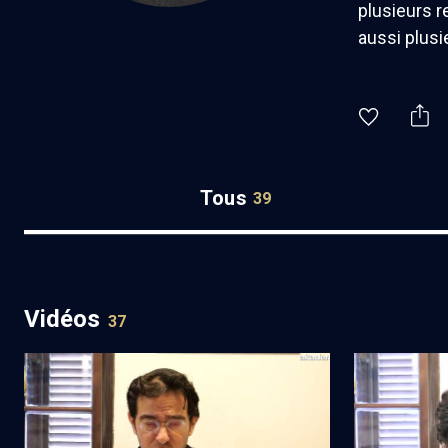
plusieurs 
aussi plusi
Tous
39
Vidéos
37
Torah et justice sociale - Cours N°1/3
Torah et ''ju
N°2/3