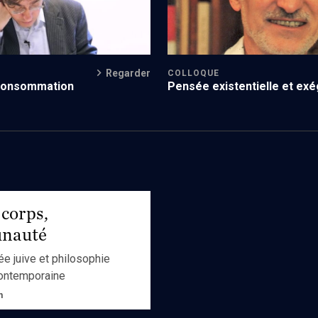
Regarder
COLLOQUE
 consommation
Pensée existentielle et ex
biblique (session 3)
 corps,
nauté
e juive et philosophie
ontemporaine
n