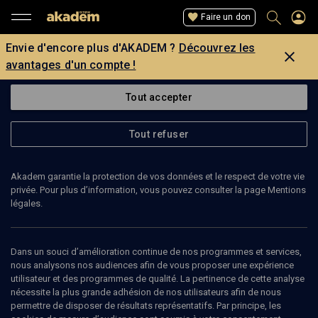
Faire un don
Envie d'encore plus d'AKADEM ?
Découvrez les
avantages d'un compte !
Tout accepter
Tout refuser
Akadem garantie la protection de vos données et le respect de votre vie
privée. Pour plus d’information, vous pouvez consulter la page Mentions
légales.
RITHY PANH
cinéaste
Dans un souci d’amélioration continue de nos programmes et services,
nous analysons nos audiences afin de vous proposer une expérience
utilisateur et des programmes de qualité. La pertinence de cette analyse
Rithy Panh est un cinéaste né au Cambodge en 1964 et rescapé
nécessite la plus grande adhésion de nos utilisateurs afin de nous
des camps khmers rouges. En 1979, il fuit le Cambodge pour la
permettre de disposer de résultats représentatifs. Par principe, les
Thaïlande. Il arrive en France en 1980. En 1989, il réalise son