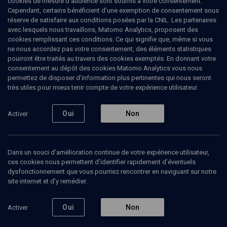
cookies de mesure d’audience sont soumis à votre consentement.
premier documentaire. Il est le réalisateur d'un film de fiction, Les
Cependant, certains bénéficient d’une exemption de consentement sous
gens de la rizière et de documentaires dont notamment S21, la
réserve de satisfaire aux conditions posées par la CNIL. Les partenaires
machine de mort Khmère Rouge (2003). (Mise à jour: janvier 2008)
avec lesquels nous travaillons, Matomo Analytics, proposent des
cookies remplissant ces conditions. Ce qui signifie que, même si vous
ne nous accordez pas votre consentement, des éléments statistiques
pourront être traités au travers des cookies exemptés. En donnant votre
consentement au dépôt des cookies Matomo Analytics vous nous
Ajouter
Partager
J’aime
permettez de disposer d’information plus pertinentes qui nous seront
très utiles pour mieux tenir compte de votre expérience utilisateur.
Tous
3
Vidéos
1
Bibliographie
2
Oui
Non
Activer
Vidéos
1
Dans un souci d’amélioration continue de votre expérience utilisateur,
ces cookies nous permettent d’identifier rapidement d’éventuels
dysfonctionnement que vous pourriez rencontrer en naviguant sur notre
Livres des mondes
site internet et d’y remédier.
juifs - 2008 (5/7)
Oui
Non
Activer