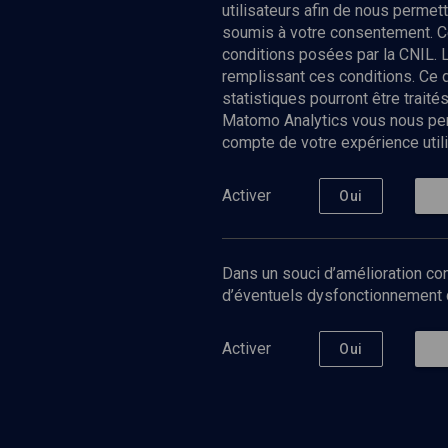
utilisateurs afin de nous permet
soumis à votre consentement. C
conditions posées par la CNIL. 
remplissant ces conditions. Ce
statistiques pourront être trai
Matomo Analytics vous nous perm
compte de votre expérience utili
Nos Chain
Société
Histoire
Activer
Oui
Culture
Limoud
Université
Dans un souci d’amélioration con
Podcast
d’éventuels dysfonctionnement qu
Activer
Oui
©
2026
Akadem.org - Tous droits réservés.