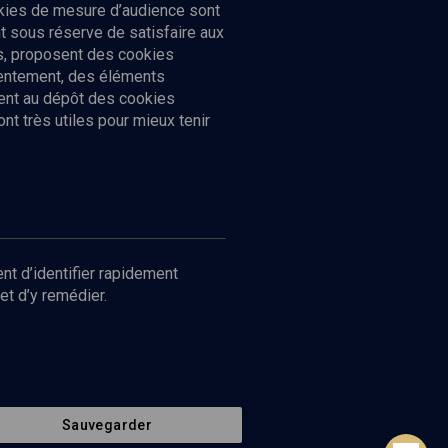
ookies de mesure d’audience sont
 sous réserve de satisfaire aux
cs, proposent des cookies
sentement, des éléments
ment au dépôt des cookies
t très utiles pour mieux tenir
Suivez-nous
nnées
nt d’identifier rapidement
et d’y remédier.
Sauvegarder
Retour en haut de page