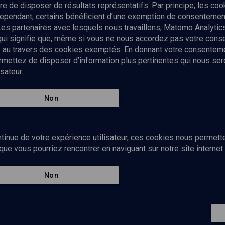
tre de disposer de résultats représentatifs. Par principe, les c
ependant, certains bénéficient d’une exemption de consentement
Les partenaires avec lesquels nous travaillons, Matomo Analyti
 qui signifie que, même si vous ne nous accordez pas votre con
tés au travers des cookies exemptés. En donnant votre consente
ettez de disposer d’information plus pertinentes qui nous seron
sateur.
es
Qui sommes-nous ?
La rédaction
Nos soutiens
Non
Politique de protection des do
personnelles
Mentions légales
tinue de votre expérience utilisateur, ces cookies nous permette
Contact
e vous pourriez rencontrer en naviguant sur notre site internet 
Newsletter
Non