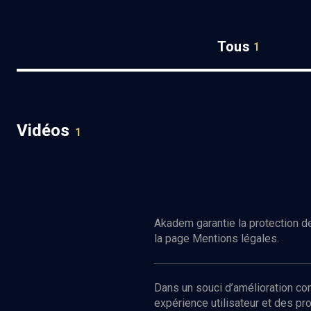
Tous
1
Vidéos
1
Les séries israéliennes dans le
monde (1/4)
Regarder
COLLOQUE
Israel, Terre de séries
Akadem garantie la protection de
la page Mentions légales.
Dans un souci d’amélioration c
expérience utilisateur et des p