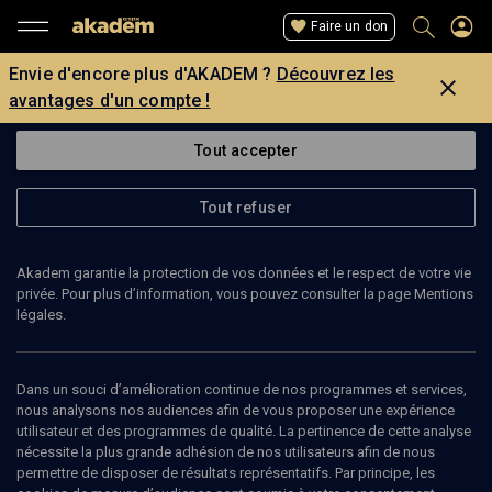
Faire un don
Envie d'encore plus d'AKADEM ?
Découvrez les
avantages d'un compte !
Tout accepter
Tout refuser
Akadem garantie la protection de vos données et le respect de votre vie
privée. Pour plus d’information, vous pouvez consulter la page Mentions
légales.
RÉMI SKOUTELSKY
historien
Dans un souci d’amélioration continue de nos programmes et services,
nous analysons nos audiences afin de vous proposer une expérience
utilisateur et des programmes de qualité. La pertinence de cette analyse
Rémi Skoutelsky, historien, est notamment l'auteur de l'ouvrage de
nécessite la plus grande adhésion de nos utilisateurs afin de nous
référence sur les brigades internationales : L'Espoir guidait leurs
permettre de disposer de résultats représentatifs. Par principe, les
pas, tiré de sa thèse de doctorat. Il est chercheur associé au