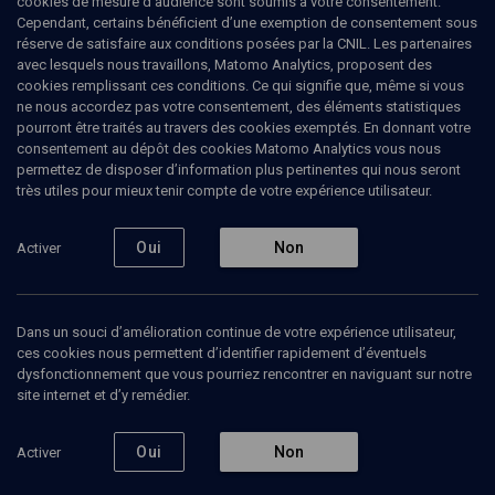
cookies de mesure d’audience sont soumis à votre consentement.
Centre d'histoire sociale du XXe siècle à l'université Paris 1.
Cependant, certains bénéficient d’une exemption de consentement sous
réserve de satisfaire aux conditions posées par la CNIL. Les partenaires
avec lesquels nous travaillons, Matomo Analytics, proposent des
cookies remplissant ces conditions. Ce qui signifie que, même si vous
ne nous accordez pas votre consentement, des éléments statistiques
Ajouter
Partager
J’aime
pourront être traités au travers des cookies exemptés. En donnant votre
consentement au dépôt des cookies Matomo Analytics vous nous
permettez de disposer d’information plus pertinentes qui nous seront
Tous
5
Vidéos
1
Bibliographie
4
très utiles pour mieux tenir compte de votre expérience utilisateur.
Oui
Non
Activer
Vidéos
1
Dans un souci d’amélioration continue de votre expérience utilisateur,
La valise
ces cookies nous permettent d’identifier rapidement d’éventuels
mexicaine
(4/6)
dysfonctionnement que vous pourriez rencontrer en naviguant sur notre
site internet et d’y remédier.
Oui
Non
Activer
CULTURE