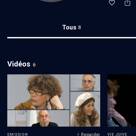
Tous
8
Vidéos
6
Disputation - épisode 1
Colloque au
Regarder
VIE JUIVE
EMISSION