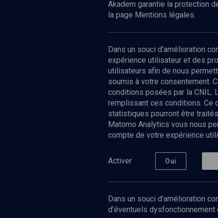
Akadem garantie la protection de
la page Mentions légales.
Dans un souci d’amélioration c
expérience utilisateur et des p
utilisateurs afin de nous permet
soumis à votre consentement. C
conditions posées par la CNIL. 
remplissant ces conditions. Ce
statistiques pourront être trai
Matomo Analytics vous nous perm
compte de votre expérience utili
Nos Chain
Société
Histoire
Activer
Oui
Culture
Limoud
Université
Dans un souci d’amélioration con
Podcast
d’éventuels dysfonctionnement qu