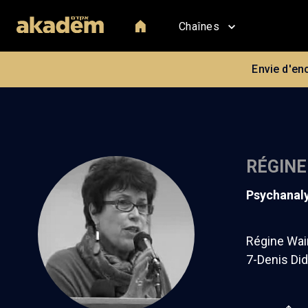
Chaînes
Envie d'en
RÉGINE
psychanal
Régine Wain
7-Denis Did