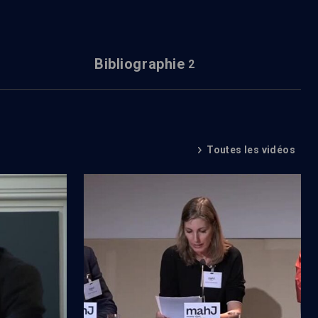
Bibliographie
2
Toutes les vidéos
is
Troisième génération après la
)
Shoah (1/3)