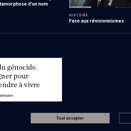
étamorphose d'un nom
HISTOIRE
Face aux révisionnismes
du génocide.
ner pour
endre à vivre
intrater
r
Tout accepter