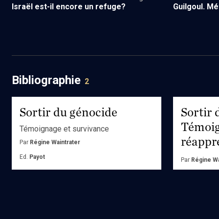
Guilgoul. M
Israël est-il encore un refuge?
Bibliographie
2
Sortir du génocide
Sortir 
Témoig
Témoignage et survivance
réappr
Par
Régine Waintrater
Ed.
Payot
Par
Régine Wa
Ed.
Payot
Acheter
Achete