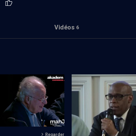
Vidéos
6
 MahJ
Juifs, Armeniens, Tutsis, Yezid
: unis contre les génocides (1/2
Regarder