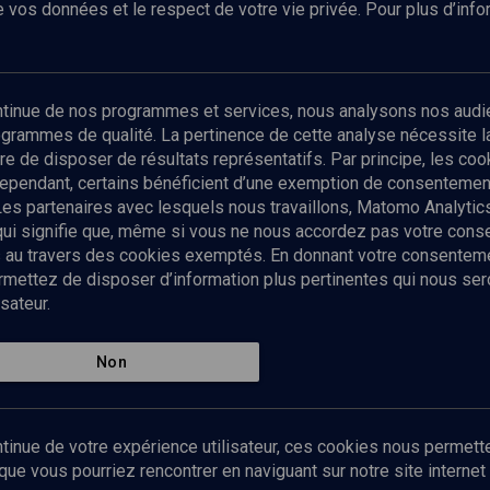
 vos données et le respect de votre vie privée. Pour plus d’inf
Abonnez-vous à notre newsletter
ontinue de nos programmes et services, nous analysons nos audi
rogrammes de qualité. La pertinence de cette analyse nécessite 
Envoyer
tre de disposer de résultats représentatifs. Par principe, les c
ependant, certains bénéficient d’une exemption de consentement
Les partenaires avec lesquels nous travaillons, Matomo Analyti
 qui signifie que, même si vous ne nous accordez pas votre con
tés au travers des cookies exemptés. En donnant votre consente
ettez de disposer d’information plus pertinentes qui nous seron
sateur.
es
Qui sommes-nous ?
La rédaction
Nos soutiens
Non
Politique de protection des do
personnelles
Mentions légales
tinue de votre expérience utilisateur, ces cookies nous permette
Contact
e vous pourriez rencontrer en naviguant sur notre site internet 
Newsletter