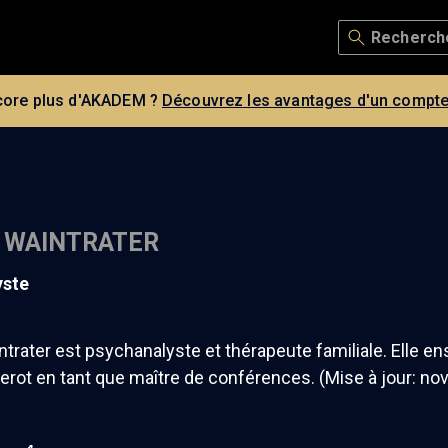
core plus d'AKADEM ?
Découvrez les avantages d'un compte
 WAINTRATER
yste
trater est psychanalyste et thérapeute familiale. Elle ens
erot en tant que maître de conférences. (Mise à jour: n