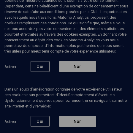
cookies de mesure d’audience sont soumis à votre consentement.
Psychologues du monde ».
Cependant, certains bénéficient d’une exemption de consentement sous
réserve de satisfaire aux conditions posées par la CNIL. Les partenaires
avec lesquels nous travaillons, Matomo Analytics, proposent des
cookies remplissant ces conditions. Ce qui signifie que, même si vous
ne nous accordez pas votre consentement, des éléments statistiques
Ajouter
Partager
J’aime
pourront être traités au travers des cookies exemptés. En donnant votre
consentement au dépôt des cookies Matomo Analytics vous nous
permettez de disposer d’information plus pertinentes qui nous seront
Tous
2
Vidéos
2
très utiles pour mieux tenir compte de votre expérience utilisateur.
Oui
Non
Activer
Vidéos
2
Dans un souci d’amélioration continue de votre expérience utilisateur,
Croyances et
Aide aux aidants.
ces cookies nous permettent d’identifier rapidement d’éventuels
Religions dans le
Entourage-
monde actuel
courage (4/4)
dysfonctionnement que vous pourriez rencontrer en naviguant sur notre
(6/6)
site internet et d’y remédier.
Oui
Non
Activer
PHILOSOPHIE
VIE JUIVE