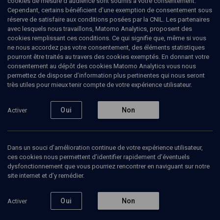
cookies de mesure d’audience sont soumis à votre consentement.
yiddish et de l’anglais, elle a une trentaine de traductions à son
Cependant, certains bénéficient d’une exemption de consentement sous
actif. Elle a enseigné la littérature américaine et la littérature et
réserve de satisfaire aux conditions posées par la CNIL. Les partenaires
culture yiddish pendant toute sa carrière. Elle dirigea le Centre
avec lesquels nous travaillons, Matomo Analytics, proposent des
d’Etudes Judéo-Américaines (CEJA), formant des enseignants,
cookies remplissant ces conditions. Ce qui signifie que, même si vous
une équipe de traducteurs du yiddish et des chercheurs dont les
ne nous accordez pas votre consentement, des éléments statistiques
thèses ont donné lieu à des publications. Elle reçoit le Prix de
pourront être traités au travers des cookies exemptés. En donnant votre
l'Académie française en 2020, pour l'ensemble de son œuvre et à
consentement au dépôt des cookies Matomo Analytics vous nous
l’occasion de la parution de ses entretiens avec Stéphane Bou,
permettez de disposer d’information plus pertinentes qui nous seront
intitulés "Mémoire du yiddish", ouvrage pour lequel elle reçoit la
très utiles pour mieux tenir compte de votre expérience utilisateur.
médaille de vermeil. Rachel Ertel est chevalier de l'ordre des Arts et
des lettres.
Oui
Non
Activer
Ajouter
Partager
J’aime
Dans un souci d’amélioration continue de votre expérience utilisateur,
ces cookies nous permettent d’identifier rapidement d’éventuels
dysfonctionnement que vous pourriez rencontrer en naviguant sur notre
Tous
35
Vidéos
15
Bibliographie
20
site internet et d’y remédier.
Oui
Non
Activer
Vidéos
15