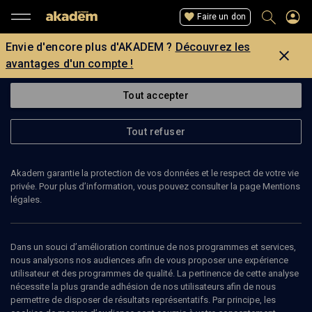
Faire un don
Envie d'encore plus d'AKADEM ?
Découvrez les
avantages d'un compte !
Tout accepter
Tout refuser
Akadem garantie la protection de vos données et le respect de votre vie
privée. Pour plus d’information, vous pouvez consulter la page Mentions
légales.
RACHEL ERTEL
Ecrivain
Dans un souci d’amélioration continue de nos programmes et services,
nous analysons nos audiences afin de vous proposer une expérience
utilisateur et des programmes de qualité. La pertinence de cette analyse
Rachel Ertel est essayiste, professeur émérite des Universités,
nécessite la plus grande adhésion de nos utilisateurs afin de nous
agrégée d’anglais, docteur d’Etat ès Lettres. Elle a été maître de
permettre de disposer de résultats représentatifs. Par principe, les
conférences et professeur à l'université de Paris-VII. Traductrice du