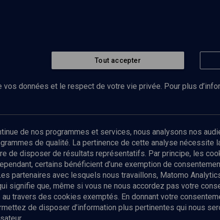
Tout accepter
 vos données et le respect de votre vie privée. Pour plus d’inf
Abonnez-vous à notre newsletter
ontinue de nos programmes et services, nous analysons nos audi
rogrammes de qualité. La pertinence de cette analyse nécessite 
Envoyer
tre de disposer de résultats représentatifs. Par principe, les c
ependant, certains bénéficient d’une exemption de consentement
Les partenaires avec lesquels nous travaillons, Matomo Analyti
 qui signifie que, même si vous ne nous accordez pas votre con
tés au travers des cookies exemptés. En donnant votre consente
ettez de disposer d’information plus pertinentes qui nous seron
sateur.
es
Qui sommes-nous ?