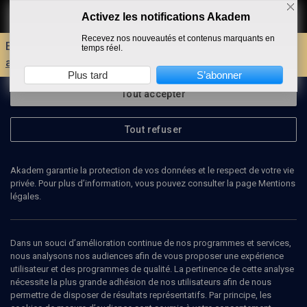
Activez les notifications Akadem
Faire un don
Recevez nos nouveautés et contenus marquants en
Envie d'encore plus d'AKADEM ?
Découvrez les
temps réel.
avantages d'un compte !
Plus tard
S’abonner
Tout accepter
Tout refuser
Akadem garantie la protection de vos données et le respect de votre vie
privée. Pour plus d’information, vous pouvez consulter la page Mentions
légales.
PROSPER AMMAR
Dans un souci d’amélioration continue de nos programmes et services,
Prosper Amar est membre de la synagogue des Tournelles.
nous analysons nos audiences afin de vous proposer une expérience
utilisateur et des programmes de qualité. La pertinence de cette analyse
nécessite la plus grande adhésion de nos utilisateurs afin de nous
permettre de disposer de résultats représentatifs. Par principe, les