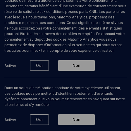
cookies de mesure d’audience sont soumis à votre consentement.
Ajouter
Partager
J’aime
Cependant, certains bénéficient d’une exemption de consentement sous
réserve de satisfaire aux conditions posées par la CNIL. Les partenaires
avec lesquels nous travaillons, Matomo Analytics, proposent des
Tous
1
Vidéos
1
cookies remplissant ces conditions. Ce qui signifie que, même si vous
ne nous accordez pas votre consentement, des éléments statistiques
pourront être traités au travers des cookies exemptés. En donnant votre
consentement au dépôt des cookies Matomo Analytics vous nous
permettez de disposer d’information plus pertinentes qui nous seront
Vidéos
1
très utiles pour mieux tenir compte de votre expérience utilisateur.
'Hazanout aux
Oui
Non
Activer
Tournelles - n° 1
Dans un souci d’amélioration continue de votre expérience utilisateur,
ces cookies nous permettent d’identifier rapidement d’éventuels
dysfonctionnement que vous pourriez rencontrer en naviguant sur notre
CULTURE
site internet et d’y remédier.
Constantine au cœur
Claude Nakache, Dan Arbib, Frédéric Nakache, Gabriel Nakache, Jonathan Allouche, Joseph Guirchoun, Laurent Nakache, Marc Zerbib, Paul Attali, Prosper Ammar, Raymond Nakache, René Guedj, Rolland Touitou, Simon Touitou, William Nakache, William Zerbib, Ylan Zerbib
Regarder
Oui
Non
Activer