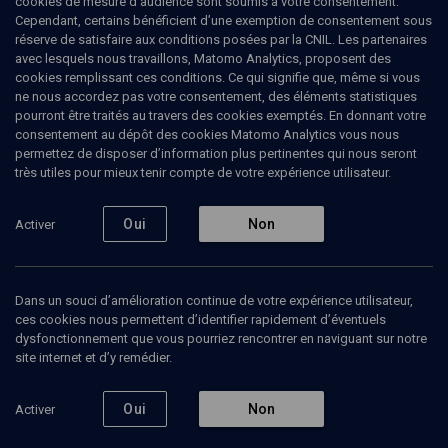
cookies de mesure d’audience sont soumis à votre consentement.
Cependant, certains bénéficient d’une exemption de consentement sous
réserve de satisfaire aux conditions posées par la CNIL. Les partenaires
avec lesquels nous travaillons, Matomo Analytics, proposent des
Ajouter
Partager
J’aime
cookies remplissant ces conditions. Ce qui signifie que, même si vous
ne nous accordez pas votre consentement, des éléments statistiques
pourront être traités au travers des cookies exemptés. En donnant votre
Tous
1
Vidéos
1
consentement au dépôt des cookies Matomo Analytics vous nous
permettez de disposer d’information plus pertinentes qui nous seront
très utiles pour mieux tenir compte de votre expérience utilisateur.
Vidéos
1
Oui
Non
Activer
L'exil grec et
l'universalité de
la Tora (1/4)
Dans un souci d’amélioration continue de votre expérience utilisateur,
ces cookies nous permettent d’identifier rapidement d’éventuels
dysfonctionnement que vous pourriez rencontrer en naviguant sur notre
site internet et d’y remédier.
PHILOSOPHIE
Oui
Non
Activer
Benny Lévy, de la lettre au
logos