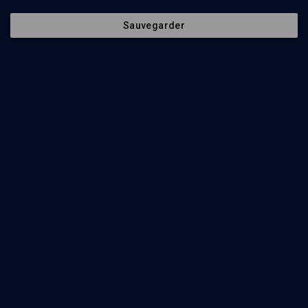
Philippe Tapiero
Regarder
Sauvegarder
Abonnez-vous à notre newsletter
Envoyer
Nos Chaines
Qui sommes-nous ?
Société
La rédaction
Histoire
Nos soutiens
Culture
Politique de protection des