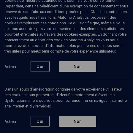
cookies de mesure d’audience sont soumis à votre consentement.
Cependant, certains bénéficient d’une exemption de consentement sous
réserve de satisfaire aux conditions posées par la CNIL. Les partenaires
avec lesquels nous travaillons, Matomo Analytics, proposent des
Ajouter
Partager
J’aime
cookies remplissant ces conditions. Ce qui signifie que, même si vous
ne nous accordez pas votre consentement, des éléments statistiques
pourront être traités au travers des cookies exemptés. En donnant votre
consentement au dépôt des cookies Matomo Analytics vous nous
permettez de disposer d’information plus pertinentes qui nous seront
très utiles pour mieux tenir compte de votre expérience utilisateur.
Oui
Non
Activer
Abonnez-vous à notre newsletter
Dans un souci d’amélioration continue de votre expérience utilisateur,
ces cookies nous permettent d’identifier rapidement d’éventuels
Envoyer
dysfonctionnement que vous pourriez rencontrer en naviguant sur notre
site internet et d’y remédier.
Oui
Non
Activer