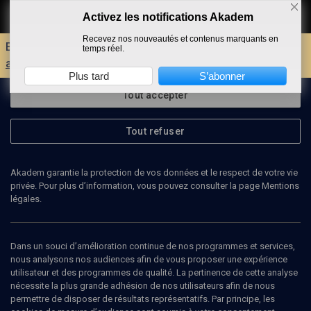
Activez les notifications Akadem
Faire un don
Recevez nos nouveautés et contenus marquants en
Envie d'encore plus d'AKADEM ?
Découvrez les
temps réel.
avantages d'un compte !
Plus tard
S’abonner
Tout accepter
Tout refuser
Akadem garantie la protection de vos données et le respect de votre vie
privée. Pour plus d’information, vous pouvez consulter la page Mentions
légales.
PHILIPPE COEN
juriste
Dans un souci d’amélioration continue de nos programmes et services,
nous analysons nos audiences afin de vous proposer une expérience
utilisateur et des programmes de qualité. La pertinence de cette analyse
Philippe Coen est fondateur et président de l'Initiative pour la
nécessite la plus grande adhésion de nos utilisateurs afin de nous
prévention de la haine.
permettre de disposer de résultats représentatifs. Par principe, les