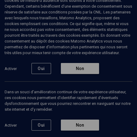
cookies de mesure d’audience sont soumis à votre consentement.
Saint-Etienne, création d'une compagnie théâtrale... Depuis 1975,
Cependant, certains bénéficient d’une exemption de consentement sous
elle est journaliste dans la presse écrite et productrice de radio.
réserve de satisfaire aux conditions posées par la CNIL. Les partenaires
Elle a en outre animé l'émission littéraire Cosmopolitaine sur
avec lesquels nous travaillons, Matomo Analytics, proposent des
France Inter de 1999 à 2016 . Paula Jacques a obtenu de nombreux
cookies remplissant ces conditions. Ce qui signifie que, même si vous
prix littéraires dont le Prix Femina (1991) pour Déborah et les anges
ne nous accordez pas votre consentement, des éléments statistiques
dissipés. Son dernier livre Plutôt la fin du monde qu'une écorchure
pourront être traités au travers des cookies exemptés. En donnant votre
à mon doigt est publié en janvier 2019 chez Stock.
consentement au dépôt des cookies Matomo Analytics vous nous
permettez de disposer d’information plus pertinentes qui nous seront
très utiles pour mieux tenir compte de votre expérience utilisateur.
Ajouter
Partager
J’aime
Oui
Non
Activer
Tous
16
Vidéos
9
Bibliographie
7
Dans un souci d’amélioration continue de votre expérience utilisateur,
ces cookies nous permettent d’identifier rapidement d’éventuels
dysfonctionnement que vous pourriez rencontrer en naviguant sur notre
site internet et d’y remédier.
Vidéos
9
Oui
Non
Activer
Plutôt la fin du
Saga familiale
Identit
monde qu'une
des bords du Nil
et ide