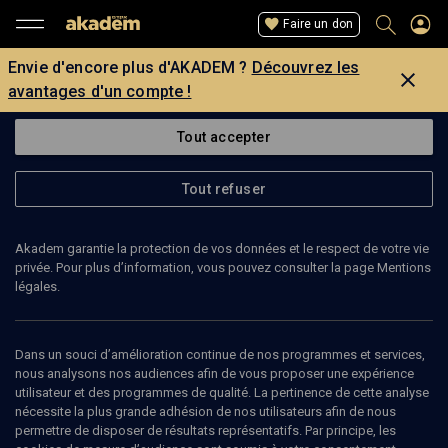
Faire un don
Envie d'encore plus d'AKADEM ?
Découvrez les
avantages d'un compte !
Tout accepter
Tout refuser
Akadem garantie la protection de vos données et le respect de votre vie
privée. Pour plus d’information, vous pouvez consulter la page Mentions
légales.
PAULA JACQUES
journaliste, productrice
Dans un souci d’amélioration continue de nos programmes et services,
nous analysons nos audiences afin de vous proposer une expérience
utilisateur et des programmes de qualité. La pertinence de cette analyse
Paula Jacques est née au Caire d'où sa famille est expulsée en
nécessite la plus grande adhésion de nos utilisateurs afin de nous
1957. Elle passe son enfance en Israël avant de rejoindre la France.
permettre de disposer de résultats représentatifs. Par principe, les
Elle multiplie les activités: animation culturelle à la Comédie de