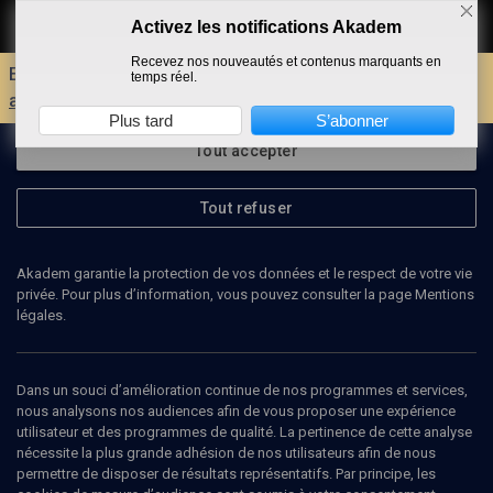
Activez les notifications Akadem
Faire un don
Recevez nos nouveautés et contenus marquants en
Envie d'encore plus d'AKADEM ?
Découvrez les
temps réel.
avantages d'un compte !
Plus tard
S’abonner
Tout accepter
Tout refuser
Akadem garantie la protection de vos données et le respect de votre vie
privée. Pour plus d’information, vous pouvez consulter la page Mentions
légales.
PAUL ZAWADZKI
politologue
Dans un souci d’amélioration continue de nos programmes et services,
nous analysons nos audiences afin de vous proposer une expérience
utilisateur et des programmes de qualité. La pertinence de cette analyse
Paul Zawadzki est docteur en sciences politiques et maître de
nécessite la plus grande adhésion de nos utilisateurs afin de nous
conférences à l’Université Paris 1. Il a été membre de la comission
permettre de disposer de résultats représentatifs. Par principe, les
de spécialistes du département de science politique jusqu'en