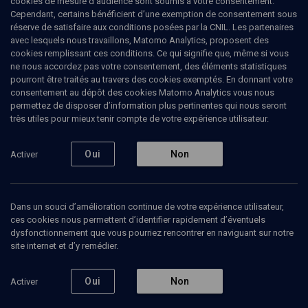
cookies de mesure d’audience sont soumis à votre consentement.
2007, ainsi que du Bureau de l'association francaise de sciences
Cependant, certains bénéficient d’une exemption de consentement sous
sociales des religions. Ses recherchent portent sur l'histoire des
réserve de satisfaire aux conditions posées par la CNIL. Les partenaires
idées politiques et sur l'anthropologie politique du rapport au
avec lesquels nous travaillons, Matomo Analytics, proposent des
temps dans les sociétés démocratiques.
cookies remplissant ces conditions. Ce qui signifie que, même si vous
ne nous accordez pas votre consentement, des éléments statistiques
pourront être traités au travers des cookies exemptés. En donnant votre
consentement au dépôt des cookies Matomo Analytics vous nous
permettez de disposer d’information plus pertinentes qui nous seront
Ajouter
Partager
J’aime
très utiles pour mieux tenir compte de votre expérience utilisateur.
Tous
18
Vidéos
15
Bibliographie
3
Oui
Non
Activer
Dans un souci d’amélioration continue de votre expérience utilisateur,
Vidéos
15
ces cookies nous permettent d’identifier rapidement d’éventuels
dysfonctionnement que vous pourriez rencontrer en naviguant sur notre
site internet et d’y remédier.
Théories du
Mémoires juives Brive
La Pol
complot :
(3/5)
juifs, 
mythes et
mémoir
Oui
Non
Activer
mythologies
à travers les
siècles (3/4)