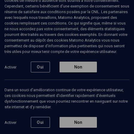
cookies de mesure d’audience sont soumis à votre consentement.
Cependant, certains bénéficient d’une exemption de consentement sous
réserve de satisfaire aux conditions posées par la CNIL. Les partenaires
Tous
avec lesquels nous travaillons, Matomo Analytics, proposent des
1
Bibliographie
1
cookies remplissant ces conditions. Ce qui signifie que, même si vous
ne nous accordez pas votre consentement, des éléments statistiques
pourront être traités au travers des cookies exemptés. En donnant votre
consentement au dépôt des cookies Matomo Analytics vous nous
Bibliographie
1
permettez de disposer d’information plus pertinentes qui nous seront
très utiles pour mieux tenir compte de votre expérience utilisateur.
L'histoire des juifs de Tunisie depuis l'établissement
Oui
Non
Activer
du protectorat français en 1881 jusqu'au lendemain de
la grande guerre
Par
Paul Leslie
Dans un souci d’amélioration continue de votre expérience utilisateur,
Emprunter
ces cookies nous permettent d’identifier rapidement d’éventuels
dysfonctionnement que vous pourriez rencontrer en naviguant sur notre
site internet et d’y remédier.
Oui
Non
Activer
Abonnez-vous à notre newsletter