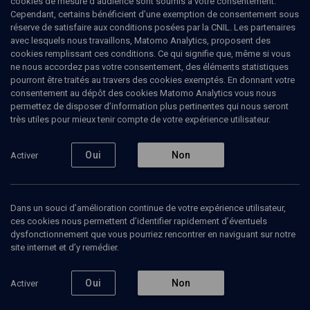
cookies de mesure d’audience sont soumis à votre consentement.
Cependant, certains bénéficient d’une exemption de consentement sous
réserve de satisfaire aux conditions posées par la CNIL. Les partenaires
avec lesquels nous travaillons, Matomo Analytics, proposent des
cookies remplissant ces conditions. Ce qui signifie que, même si vous
ne nous accordez pas votre consentement, des éléments statistiques
pourront être traités au travers des cookies exemptés. En donnant votre
consentement au dépôt des cookies Matomo Analytics vous nous
permettez de disposer d’information plus pertinentes qui nous seront
Abonnez-vous à notre newsletter
très utiles pour mieux tenir compte de votre expérience utilisateur.
Oui
Non
Activer
Envoyer
Dans un souci d’amélioration continue de votre expérience utilisateur,
ces cookies nous permettent d’identifier rapidement d’éventuels
dysfonctionnement que vous pourriez rencontrer en naviguant sur notre
site internet et d’y remédier.
Nos Chaines
Qui sommes-nous ?
Oui
Non
Activer
Société
La rédaction