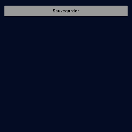
Israël-Bernard Feldman, Jacques Bendelac, Oriella Bliah, Sam Tyano
Sauvegarder
Regarder
Abonnez-vous à notre newsletter
Envoyer
Nos Chaines
Qui sommes-nous ?
Société
La rédaction
Histoire
Nos soutiens