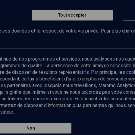
Tout accepter
 vos données et le respect de votre vie privée. Pour plus d’inf
Abonnez-vous à notre newsletter
ontinue de nos programmes et services, nous analysons nos audi
rogrammes de qualité. La pertinence de cette analyse nécessite 
Envoyer
tre de disposer de résultats représentatifs. Par principe, les c
ependant, certains bénéficient d’une exemption de consentement
Les partenaires avec lesquels nous travaillons, Matomo Analyti
 qui signifie que, même si vous ne nous accordez pas votre con
tés au travers des cookies exemptés. En donnant votre consente
ettez de disposer d’information plus pertinentes qui nous seron
sateur.
es
Qui sommes-nous ?
La rédaction
Nos soutiens
Non
Politique de protection des do