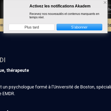
Activez les notifications Akadem
Recevez nos nouveautés et contenus marquants en
temps réel.
core plus d'AKADEM ?
Découvrez les avantages d'un compte
Plus tard
S’abonner
DI
ue, thérapeute
t un psychologue formé à l'Université de Boston, spécia
e EMDR.