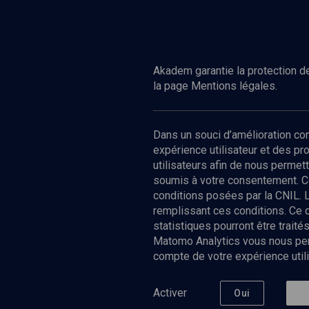
Regarder
PHILOSOPHIE
Au delà du traumatisme
Akadem garantie la protection de
la page Mentions légales.
Dans un souci d’amélioration c
expérience utilisateur et des p
utilisateurs afin de nous permet
soumis à votre consentement. C
conditions posées par la CNIL. 
remplissant ces conditions. Ce
statistiques pourront être trai
Matomo Analytics vous nous perm
compte de votre expérience utili
Nos Chain
Société
Histoire
Activer
Oui
Culture