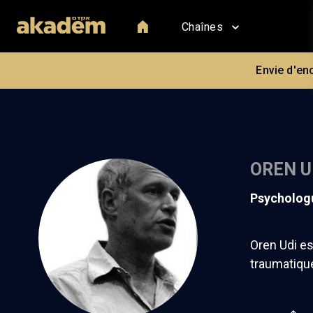
Chaînes
Envie d'en
OREN U
Psycholog
Oren Udi es
traumatiqu