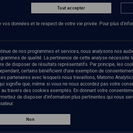
Tout accepter
 vos données et le respect de votre vie privée. Pour plus d’inf
Abonnez-vous à notre newsletter
ontinue de nos programmes et services, nous analysons nos audi
rogrammes de qualité. La pertinence de cette analyse nécessite 
Envoyer
tre de disposer de résultats représentatifs. Par principe, les c
ependant, certains bénéficient d’une exemption de consentement
Les partenaires avec lesquels nous travaillons, Matomo Analyti
 qui signifie que, même si vous ne nous accordez pas votre con
tés au travers des cookies exemptés. En donnant votre consente
ettez de disposer d’information plus pertinentes qui nous seron
sateur.
es
Qui sommes-nous ?
La rédaction
Nos soutiens
Non
Politique de protection des do
personnelles