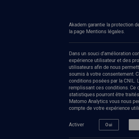
Regarder
POLITIQUE
Le droit et les questions d'éditions
Akadem garantie la protection de
la page Mentions légales.
Dans un souci d’amélioration c
expérience utilisateur et des p
utilisateurs afin de nous permet
soumis à votre consentement. C
conditions posées par la CNIL. 
remplissant ces conditions. Ce
statistiques pourront être trai
Matomo Analytics vous nous perm
compte de votre expérience utili
Nos Chain
Société
Histoire
Activer
Oui
Culture