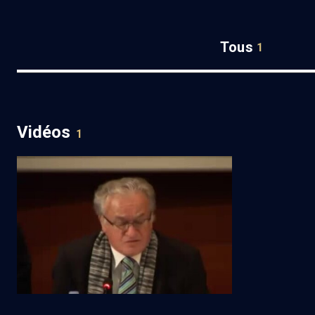
Tous
1
Vidéos
1
''Mein Kampf'' dans le domaine public
(1/1)