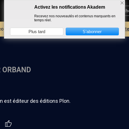
Activez les notifications Akadem
Recevez nos nouveautés et contenus marquants en
temps réel.
core plus d'AKADEM ?
Découvrez les avantages d'un compte
Plus tard
S’abonner
R ORBAND
an est éditeur des éditions Plon.