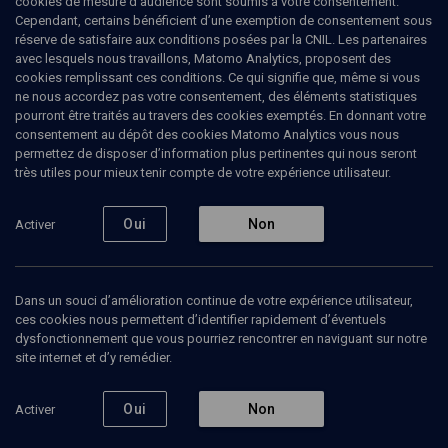
cookies de mesure d’audience sont soumis à votre consentement.
Cependant, certains bénéficient d’une exemption de consentement sous
réserve de satisfaire aux conditions posées par la CNIL. Les partenaires
avec lesquels nous travaillons, Matomo Analytics, proposent des
cookies remplissant ces conditions. Ce qui signifie que, même si vous
ne nous accordez pas votre consentement, des éléments statistiques
pourront être traités au travers des cookies exemptés. En donnant votre
consentement au dépôt des cookies Matomo Analytics vous nous
permettez de disposer d’information plus pertinentes qui nous seront
Abonnez-vous à notre newsletter
très utiles pour mieux tenir compte de votre expérience utilisateur.
Oui
Non
Activer
Envoyer
Dans un souci d’amélioration continue de votre expérience utilisateur,
ces cookies nous permettent d’identifier rapidement d’éventuels
dysfonctionnement que vous pourriez rencontrer en naviguant sur notre
site internet et d’y remédier.
Nos Chaines
Qui sommes-nous ?
Oui
Non
Activer
Société
La rédaction