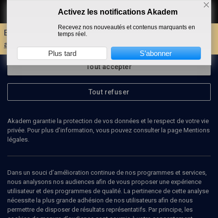
Activez les notifications Akadem
Faire un don
Recevez nos nouveautés et contenus marquants en
Envie d'encore plus d'AKADEM ?
Découvrez les
temps réel.
avantages d'un compte !
Plus tard
S’abonner
Tout accepter
Tout refuser
Akadem garantie la protection de vos données et le respect de votre vie
privée. Pour plus d’information, vous pouvez consulter la page Mentions
légales.
OFER ELIOR
Dans un souci d’amélioration continue de nos programmes et services,
nous analysons nos audiences afin de vous proposer une expérience
utilisateur et des programmes de qualité. La pertinence de cette analyse
nécessite la plus grande adhésion de nos utilisateurs afin de nous
Ajouter
Partager
J’aime
permettre de disposer de résultats représentatifs. Par principe, les