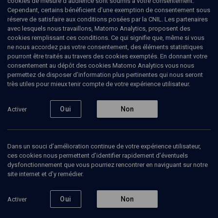
cookies de mesure d’audience sont soumis à votre consentement.
activité de chercheuse, Noa est engagée dans la vulgarisation de
Cependant, certains bénéficient d’une exemption de consentement sous
connaissances sur le café et la gastronomie - histoire, culture et
réserve de satisfaire aux conditions posées par la CNIL. Les partenaires
sciences.
avec lesquels nous travaillons, Matomo Analytics, proposent des
cookies remplissant ces conditions. Ce qui signifie que, même si vous
ne nous accordez pas votre consentement, des éléments statistiques
pourront être traités au travers des cookies exemptés. En donnant votre
consentement au dépôt des cookies Matomo Analytics vous nous
Ajouter
Partager
J’aime
permettez de disposer d’information plus pertinentes qui nous seront
très utiles pour mieux tenir compte de votre expérience utilisateur.
Tous
1
Podcasts
1
Oui
Non
Activer
Podcast
1
Dans un souci d’amélioration continue de votre expérience utilisateur,
ces cookies nous permettent d’identifier rapidement d’éventuels
dysfonctionnement que vous pourriez rencontrer en naviguant sur notre
site internet et d’y remédier.
Oui
Non
Activer