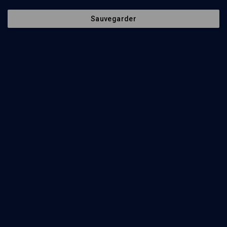
PODCAST
Sauvegarder
Le café
Camille Padet-Allély
07 mai 2024
29
min
Abonnez-vous à notre newsletter
Envoyer
Nos Chaines
Qui sommes-nous ?