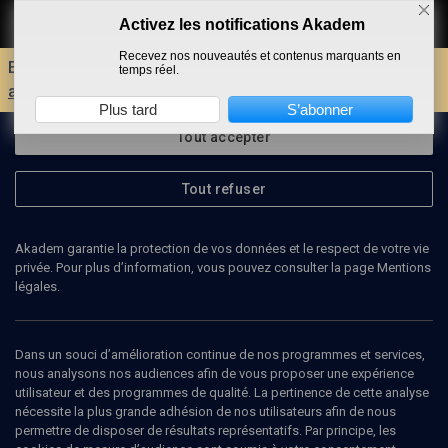
Activez les notifications Akadem
Faire un don
Recevez nos nouveautés et contenus marquants en
Envie d'encore plus d'AKADEM ?
Découvrez les
temps réel.
avantages d'un compte !
Plus tard
S’abonner
Tout accepter
Tout refuser
Akadem garantie la protection de vos données et le respect de votre vie
privée. Pour plus d’information, vous pouvez consulter la page Mentions
légales.
NOA BERGER
sociologue
Dans un souci d’amélioration continue de nos programmes et services,
nous analysons nos audiences afin de vous proposer une expérience
utilisateur et des programmes de qualité. La pertinence de cette analyse
Noa Berger est doctorante en sociologie à l'EHESS, à Paris, sous
nécessite la plus grande adhésion de nos utilisateurs afin de nous
la direction d’Eva Illouz. Ses recherches portent sur le marché du
permettre de disposer de résultats représentatifs. Par principe, les
café de spécialité en France et au Brésil. En parallèle de son