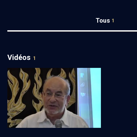
Tous
1
Vidéos
1
Courage et dévouement