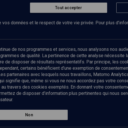
Tout accepter
 vos données et le respect de votre vie privée. Pour plus d’inf
Abonnez-vous à notre newsletter
ontinue de nos programmes et services, nous analysons nos audi
rogrammes de qualité. La pertinence de cette analyse nécessite 
Envoyer
tre de disposer de résultats représentatifs. Par principe, les c
ependant, certains bénéficient d’une exemption de consentement
Les partenaires avec lesquels nous travaillons, Matomo Analyti
 qui signifie que, même si vous ne nous accordez pas votre con
tés au travers des cookies exemptés. En donnant votre consente
ettez de disposer d’information plus pertinentes qui nous seron
sateur.
es
Qui sommes-nous ?
La rédaction
Nos soutiens
Non
Politique de protection des do
personnelles