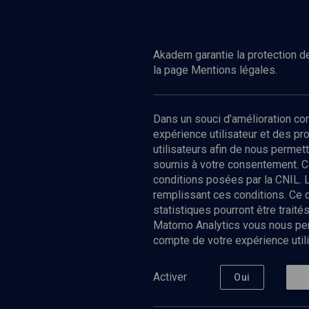
Regarder
HISTOIRE
Henri Schilli, l'honneur du Franco-
judaïsme
Akadem garantie la protection de
la page Mentions légales.
Dans un souci d’amélioration c
expérience utilisateur et des p
utilisateurs afin de nous permet
soumis à votre consentement. C
conditions posées par la CNIL. 
remplissant ces conditions. Ce
statistiques pourront être trai
Matomo Analytics vous nous perm
compte de votre expérience utili
Nos Chain
Société
Histoire
Activer
Oui
Culture