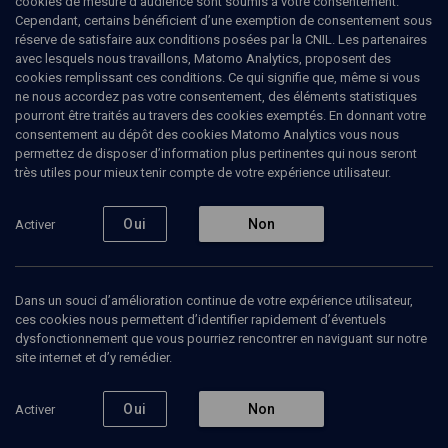
cookies de mesure d’audience sont soumis à votre consentement.
Nicolas Tertulian fut directeur d’études honoraire à l’Ecole des
Cependant, certains bénéficient d’une exemption de consentement sous
hautes études en sciences sociales et membre du comité de
réserve de satisfaire aux conditions posées par la CNIL. Les partenaires
rédaction de La Revue d’Esthétique et de la revue Actuel Marx.Il
avec lesquels nous travaillons, Matomo Analytics, proposent des
publia de nombreux travaux sur l’œuvre de Georges Lukacs, dont
cookies remplissant ces conditions. Ce qui signifie que, même si vous
Georges Lukacs. Etapes de sa pensée esthétique (Le Sycomore,
ne nous accordez pas votre consentement, des éléments statistiques
1980) ou Georges Lukacs et le stalinisme (Les Temps Modernes,
pourront être traités au travers des cookies exemptés. En donnant votre
1993). Il fut aussi l’auteur de nombreuses études sur Heidegger,
consentement au dépôt des cookies Matomo Analytics vous nous
Benedetto Croce, Adorno, Herbert Marcuse, Carl Schmitt, Sartre,
permettez de disposer d’information plus pertinentes qui nous seront
ainsi que sur la révolution conservatrice allemande.
très utiles pour mieux tenir compte de votre expérience utilisateur.
Oui
Non
Activer
Ajouter
Partager
J’aime
Dans un souci d’amélioration continue de votre expérience utilisateur,
Tous
3
Vidéos
1
Bibliographie
2
ces cookies nous permettent d’identifier rapidement d’éventuels
dysfonctionnement que vous pourriez rencontrer en naviguant sur notre
site internet et d’y remédier.
Vidéos
1
Oui
Non
Activer