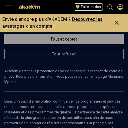
Faire un don
Envie d'encore plus d'AKADEM ?
Découvrez les
avantages d'un compte !
Tout accepter
Tout refuser
Akadem garantie la protection de vos données et le respect de votre vie
privée. Pour plus d’information, vous pouvez consulter la page Mentions
légales.
NICOLAS TERTULIAN
philosophe
Dans un souci d’amélioration continue de nos programmes et services,
nous analysons nos audiences afin de vous proposer une expérience
utilisateur et des programmes de qualité. La pertinence de cette analyse
Nicolas Tertulian est un essayiste, esthéticien et philosophe
nécessite la plus grande adhésion de nos utilisateurs afin de nous
français d’origine roumaine né le 12 mars 1929 à Iași et mort le 11
permettre de disposer de résultats représentatifs. Par principe, les
septembre 2019 à Suresnes