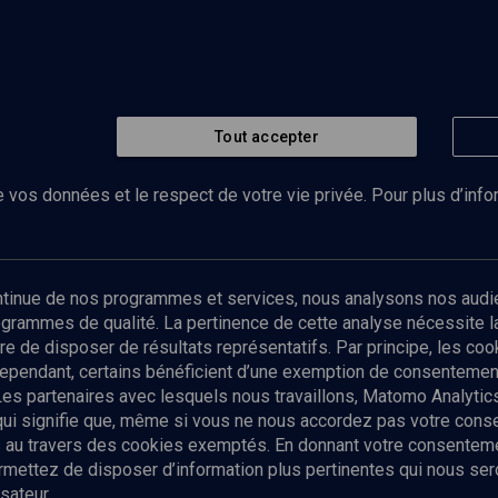
Tout accepter
 vos données et le respect de votre vie privée. Pour plus d’inf
Abonnez-vous à notre newsletter
ontinue de nos programmes et services, nous analysons nos audi
rogrammes de qualité. La pertinence de cette analyse nécessite 
Envoyer
tre de disposer de résultats représentatifs. Par principe, les c
ependant, certains bénéficient d’une exemption de consentement
Les partenaires avec lesquels nous travaillons, Matomo Analyti
 qui signifie que, même si vous ne nous accordez pas votre con
tés au travers des cookies exemptés. En donnant votre consente
ettez de disposer d’information plus pertinentes qui nous seron
sateur.
es
Qui sommes-nous ?