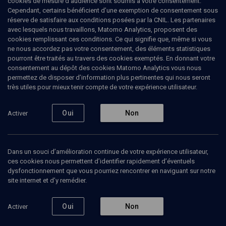
cookies de mesure d’audience sont soumis à votre consentement.
Cependant, certains bénéficient d’une exemption de consentement sous
réserve de satisfaire aux conditions posées par la CNIL. Les partenaires
avec lesquels nous travaillons, Matomo Analytics, proposent des
cookies remplissant ces conditions. Ce qui signifie que, même si vous
ne nous accordez pas votre consentement, des éléments statistiques
pourront être traités au travers des cookies exemptés. En donnant votre
consentement au dépôt des cookies Matomo Analytics vous nous
permettez de disposer d’information plus pertinentes qui nous seront
Abonnez-vous à notre newsletter
très utiles pour mieux tenir compte de votre expérience utilisateur.
Oui
Non
Activer
Envoyer
Dans un souci d’amélioration continue de votre expérience utilisateur,
ces cookies nous permettent d’identifier rapidement d’éventuels
dysfonctionnement que vous pourriez rencontrer en naviguant sur notre
site internet et d’y remédier.
Nos Chaines
Qui sommes-nous ?
Oui
Non
Activer
Société
La rédaction