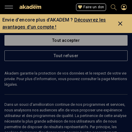
Faire un don
Envie d'encore plus d'AKADEM ?
Découvrez les
avantages d'un compte !
Tout accepter
Tout refuser
Akadem garantie la protection de vos données et le respect de votre vie
privée. Pour plus d’information, vous pouvez consulter la page Mentions
légales.
NATHALIE KOSCIUSKO-MORIZET
députée-maire de Longjumeau
Dans un souci d’amélioration continue de nos programmes et services,
nous analysons nos audiences afin de vous proposer une expérience
utilisateur et des programmes de qualité. La pertinence de cette analyse
Nathalie Kosciusko-Morizet (surnommée « NKM »), est une
nécessite la plus grande adhésion de nos utilisateurs afin de nous
femme politique française. Membre de l’Union pour un
permettre de disposer de résultats représentatifs. Par principe, les
mouvement populaire, elle est députée de la quatrième