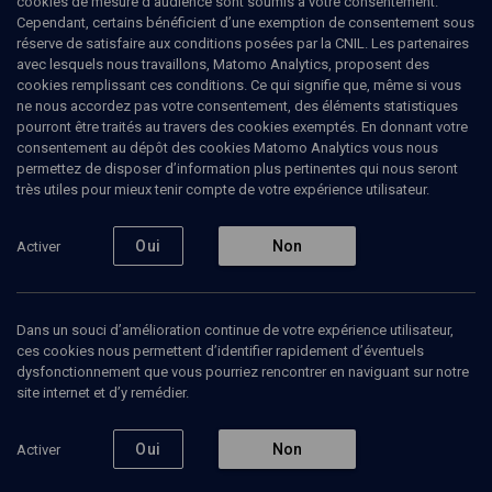
cookies de mesure d’audience sont soumis à votre consentement.
circonscription de l'Essonne et maire de Longjumeau. Elle exerça
Cependant, certains bénéficient d’une exemption de consentement sous
auparavant les fonctions de conseillère régionale d’Île-de-France,
réserve de satisfaire aux conditions posées par la CNIL. Les partenaires
secrétaire d’État chargée de l’Écologie, puis chargée de la
avec lesquels nous travaillons, Matomo Analytics, proposent des
Prospective et du développement de l’Économie numérique, puis
cookies remplissant ces conditions. Ce qui signifie que, même si vous
ministre de l’Écologie, du Développement durable, des Transports
ne nous accordez pas votre consentement, des éléments statistiques
et du Logement et fut secrétaire générale adjointe de l’UMP, porte-
pourront être traités au travers des cookies exemptés. En donnant votre
parole du candidat Nicolas Sarkozy durant l’élection présidentielle
consentement au dépôt des cookies Matomo Analytics vous nous
française de 2012.
permettez de disposer d’information plus pertinentes qui nous seront
très utiles pour mieux tenir compte de votre expérience utilisateur.
Oui
Non
Activer
Ajouter
Partager
J’aime
Tous
6
Vidéos
3
Bibliographie
3
Dans un souci d’amélioration continue de votre expérience utilisateur,
ces cookies nous permettent d’identifier rapidement d’éventuels
dysfonctionnement que vous pourriez rencontrer en naviguant sur notre
site internet et d’y remédier.
Vidéos
3
Oui
Non
Activer
De Copernic
Lutter contre
2e.