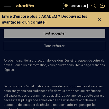
Faire un don
Envie d'encore plus d'AKADEM ?
Découvrez les
avantages d'un compte !
Tout accepter
Tout refuser
Akadem garantie la protection de vos données et le respect de votre vie
privée. Pour plus d’information, vous pouvez consulter la page Mentions
légales.
NANCY GREEN
directrice de recherche à l'EHESS
Dans un souci d’amélioration continue de nos programmes et services,
nous analysons nos audiences afin de vous proposer une expérience
utilisateur et des programmes de qualité. La pertinence de cette analyse
Nancy L. Green est une historienne américaine, directrice d'études
nécessite la plus grande adhésion de nos utilisateurs afin de nous
émérite à l'École des hautes études en sciences sociales (EHESS).
permettre de disposer de résultats représentatifs. Par principe, les
Elle est spécialisée en histoire comparée des migrations