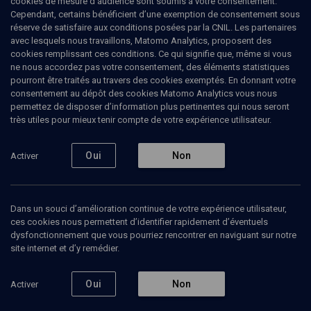
cookies de mesure d’audience sont soumis à votre consentement.
contemporaines ainsi qu'en histoire sociale de la France et des
Cependant, certains bénéficient d’une exemption de consentement sous
États-Unis aux XIXe et XXe siècles. Titulaire d'un doctorat de
réserve de satisfaire aux conditions posées par la CNIL. Les partenaires
l'Université de Chicago et d'un doctorat d'État de l'Université Paris
avec lesquels nous travaillons, Matomo Analytics, proposent des
VII, elle est membre du Centre de recherches historiques à l'EHESS.
cookies remplissant ces conditions. Ce qui signifie que, même si vous
Parmi ses travaux majeurs figurent plusieurs monographies et
ne nous accordez pas votre consentement, des éléments statistiques
ouvrages collectifs portant sur les migrations, le
pourront être traités au travers des cookies exemptés. En donnant votre
transnationalisme, et l'histoire sociale, ainsi qu'une attention
consentement au dépôt des cookies Matomo Analytics vous nous
particulière portée aux femmes migrantes et aux aspects genrés
permettez de disposer d’information plus pertinentes qui nous seront
des législations migratoires. Son travail contribue à renouveler les
très utiles pour mieux tenir compte de votre expérience utilisateur.
études migratoires en France en apportant une approche
comparative et transnationale et en interrogeant les idées reçues
sur l'immigration.
Oui
Non
Activer
Dans un souci d’amélioration continue de votre expérience utilisateur,
Ajouter
Partager
J’aime
ces cookies nous permettent d’identifier rapidement d’éventuels
dysfonctionnement que vous pourriez rencontrer en naviguant sur notre
site internet et d’y remédier.
Tous
6
Vidéos
5
Bibliographie
1
Oui
Non
Activer